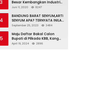
3
Besar Kembangkan Industri
Kreatif di Era Normal Baru
Juni 11, 2020
8247
BANDUNG BARAT SENYUM,ARTI
4
SENYUM APA? TERNYATA INILAH
SINGKATAN DAN MAKNANYA
September 25, 2023
3484
Maju Daftar Bakal Calon
5
Bupati di Pilkada KBB, Kang
ABR Terdepan Siap Bersaing
April 19, 2024
2896
Dengan Balon Lainnya