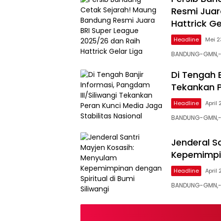
Resmi Juar
Hattrick Ge
Headline
Mei 2
BANDUNG-GMN,- 
Di Tengah B
Tekankan P
Headline
April
BANDUNG-GMN,- D
Jenderal S
Kepemimpin
Headline
April
BANDUNG-GMN,- 