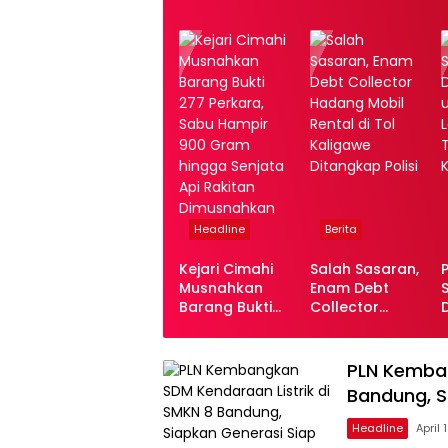
Headline
Berita
Kejari Cimahi
Salah Sasaran,
Musnahkan
Enam Debt
Barang Bukti
Collector
277 Perkara,
Hadang Mobil
Sabu Hampir
Rental di Tol
900 Gram
Kaligawe
PLN Kemban
hingga Senjata
Ditangkap
Bandung, S
Api Rakitan
Polisi
Dimusnahkan
Headline
April 