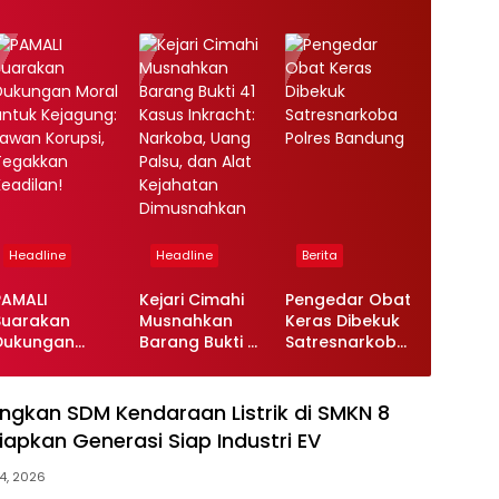
Headline
Headline
Berita
PAMALI
Kejari Cimahi
Pengedar Obat
Suarakan
Musnahkan
Keras Dibekuk
Dukungan
Barang Bukti 41
Satresnarkoba
Moral untuk
Kasus Inkracht:
Polres Bandung
Kejagung:
Narkoba, Uang
Lawan Korupsi,
Palsu, dan Alat
gkan SDM Kendaraan Listrik di SMKN 8
Tegakkan
Kejahatan
iapkan Generasi Siap Industri EV
Keadilan!
Dimusnahkan
14, 2026