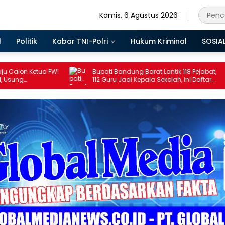
Kamis, 6 Agustus 2026
l
Politik
Kabar TNI-Polri
Hukum Kriminal
SOSIA
WI
Bupati Bandung Barat Lantik 118 Pejabat,
Pesan T
112 Guru Jadi Kepala Sekolah, Ini Daftar
untuk AS
Nama dan Jabatan Barunya
Diperm