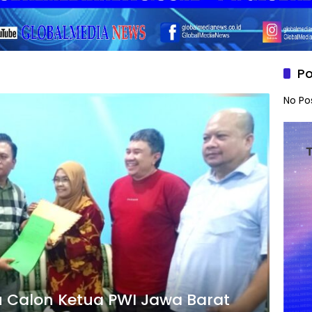
Po
No Po
 Calon Ketua PWI Jawa Barat