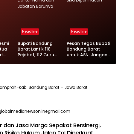
Headline
Headline
esmi
Bupati Bandung
Pesan Tegas Bupati
tua
Barat Lantik 118
Bandung Barat
at
Pejabat, 112 Guru
untuk ASN: Jangan
ung
Jadi Kepala
Persulit yang Bisa
n
Sekolah, Ini Daftar
Dipermudah
Nama dan Jabatan
Barunya
Ngamprah-Kab. Bandung Barat – Jawa Barat
globalmedianewsonlinegmail.com
ar dan Jasa Marga Sepakat Bersinergi,
n Risiko Hukum Jalan Tol Diperkuat