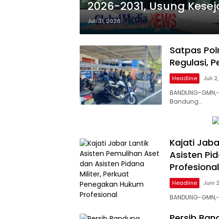
2026-2031, Usung Kese
Juli 31, 2026
Satpas Pol
Regulasi, 
Headline
Juli 2
BANDUNG-GMN,- S
Bandung…
Kajati Jab
Asisten Pi
Profesional
Headline
Juni 
BANDUNG-GMN,- K
Persib Ban