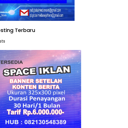
sting Terbaru
sts