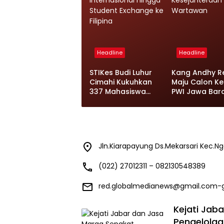
Headline
Headline
STIKes Budi Luhur
Kang Andhy R
Cimahi Kukuhkan
Maju Calon Ke
337 Mahasiswa
PWI Jawa Bar
Baru, Siapkan Kelas
2026-2031, Us
Internasional
Kesejahteraa
hingga Student
Wartawan
Exchange ke Filipina
Jln.Kiarapayung Ds.Mekarsari Kec.
(022) 27012311 – 082130548389
red.globalmedianews@gmail.com-
Kejati Jab
Pengelolaa