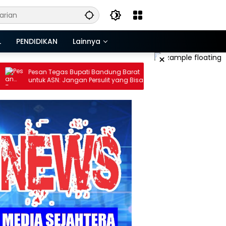
L
PENDIDIKAN
Lainnya
×
egas Bupati Bandung Barat
PLN UP3 Cimahi Ajak Pelangg
N: Jangan Persulit yang Bisa
Tagihan Listrik Tepat Waktu M
udah
Mobile