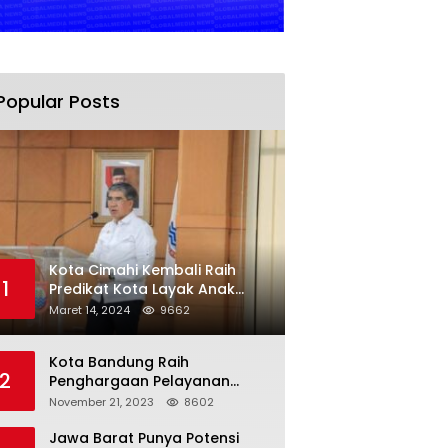
Popular Posts
Kota Cimahi Kembali Raih
1
Predikat Kota Layak Anak
2024
Maret 14, 2024
9662
Kota Bandung Raih
2
Penghargaan Pelayanan
Publik Terbaik Tahun 2023
November 21, 2023
8602
Jawa Barat Punya Potensi