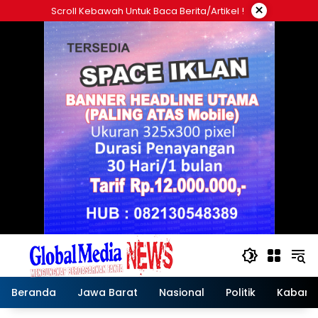
Langsung
×
Scroll Kebawah Untuk Baca Berita/artikel !
ke
konten
Beranda
Jawa Barat
Nasional
Politik
Kabar T