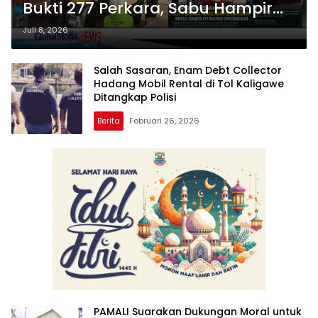
Bukti 277 Perkara, Sabu Hampir
900 Gram hingga Senjata Api
Juli 8, 2026
Rakitan Dimusnahkan
Salah Sasaran, Enam Debt Collector
Hadang Mobil Rental di Tol Kaligawe
Ditangkap Polisi
Berita
Februari 26, 2026
PAMALI Suarakan Dukungan Moral untuk