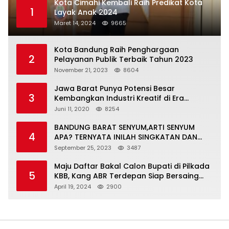
Kota Cimahi Kembali Raih Predikat Kota
1
Layak Anak 2024
Maret 14, 2024
9665
Kota Bandung Raih Penghargaan
2
Pelayanan Publik Terbaik Tahun 2023
November 21, 2023
8604
Jawa Barat Punya Potensi Besar
3
Kembangkan Industri Kreatif di Era
Normal Baru
Juni 11, 2020
8254
BANDUNG BARAT SENYUM,ARTI SENYUM
4
APA? TERNYATA INILAH SINGKATAN DAN
MAKNANYA
September 25, 2023
3487
Maju Daftar Bakal Calon Bupati di Pilkada
5
KBB, Kang ABR Terdepan Siap Bersaing
Dengan Balon Lainnya
April 19, 2024
2900