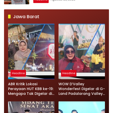
Jawa Barat
Headline
Headline
ABR Kritik Lokasi
WOW D’Valley
Perayaan HUT KBB ke-19:
Wonderfest Digelar di G-
Mengapa Tak Digelar di
Land Padalarang Valley,
Pusat Pemerintahan?
Dorong Promosi Hunian
dan UMKM Lokal