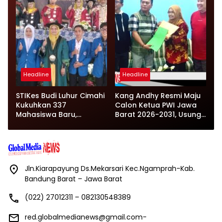
Headline
Headline
STIKes Budi Luhur Cimahi
Kang Andhy Resmi Maju
Kukuhkan 337
Calon Ketua PWI Jawa
Mahasiswa Baru,
Barat 2026-2031, Usung
Siapkan Kelas
Kesejahteraan
Internasional hingga
Wartawan
Student Exchange ke
Filipina
Jln.Kiarapayung Ds.Mekarsari Kec.Ngamprah-Kab.
Bandung Barat – Jawa Barat
(022) 27012311 – 082130548389
red.globalmedianews@gmail.com-