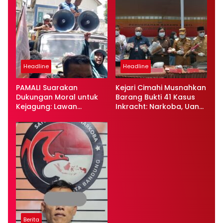
Headline
Headline
PAMALI Suarakan
Kejari Cimahi Musnahkan
Dukungan Moral untuk
Barang Bukti 41 Kasus
Kejagung: Lawan
Inkracht: Narkoba, Uang
Korupsi, Tegakkan
Palsu, dan Alat
Keadilan!
Kejahatan Dimusnahkan
Berita