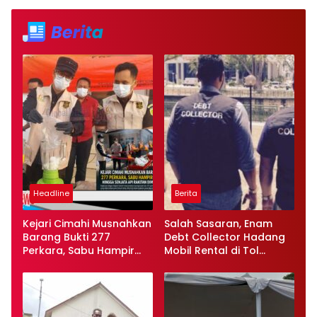
Headline
Berita
Kejari Cimahi Musnahkan
Salah Sasaran, Enam
Barang Bukti 277
Debt Collector Hadang
Perkara, Sabu Hampir
Mobil Rental di Tol
900 Gram hingga
Kaligawe Ditangkap
Senjata Api Rakitan
Polisi
Dimusnahkan