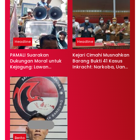
Headline
Headline
PAMALI Suarakan
Kejari Cimahi Musnahkan
Dukungan Moral untuk
Barang Bukti 41 Kasus
Kejagung: Lawan
Inkracht: Narkoba, Uang
Korupsi, Tegakkan
Palsu, dan Alat
Keadilan!
Kejahatan Dimusnahkan
Berita