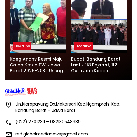
Headline
Headline
Kang Andhy Resmi Maju
Bupati Bandung Barat
Calon Ketua PWI Jawa
Lantik 118 Pejabat, 112
Barat 2026-2031, Usung
Guru Jadi Kepala
Kesejahteraan
Sekolah, Ini Daftar Nama
Wartawan
dan Jabatan Barunya
Jln.Kiarapayung Ds.Mekarsari Kec.Ngamprah-Kab.
Bandung Barat – Jawa Barat
(022) 27012311 – 082130548389
red.globalmedianews@gmail.com-