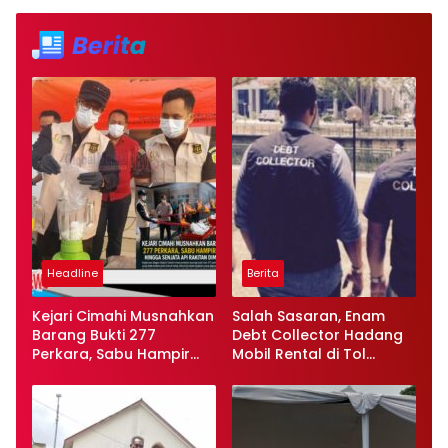
Headline
Berita
Kejari Cimahi Musnahkan
Salah Sasaran, Enam
Barang Bukti 277
Debt Collector Hadang
Perkara, Sabu Hampir
Mobil Rental di Tol
900 Gram hingga
Kaligawe Ditangkap
Senjata Api Rakitan
Polisi
Dimusnahkan