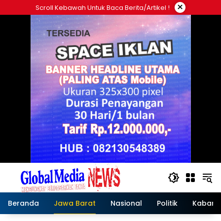
Langsung
×
Scroll Kebawah Untuk Baca Berita/artikel !
ke
konten
Beranda
Jawa Barat
Nasional
Politik
Kabar T