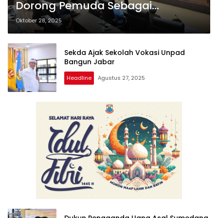
Dorong Pemuda Sebagai
Penggagas Pembangunan
Oktober 28, 2025
Bangsa
Sekda Ajak Sekolah Vokasi Unpad
Bangun Jabar
Headline
Agustus 27, 2025