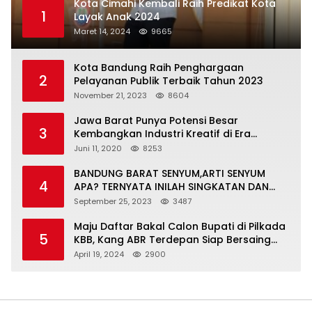
Kota Cimahi Kembali Raih Predikat Kota
1
Layak Anak 2024
Maret 14, 2024
9665
Kota Bandung Raih Penghargaan
2
Pelayanan Publik Terbaik Tahun 2023
November 21, 2023
8604
Jawa Barat Punya Potensi Besar
3
Kembangkan Industri Kreatif di Era
Normal Baru
Juni 11, 2020
8253
BANDUNG BARAT SENYUM,ARTI SENYUM
4
APA? TERNYATA INILAH SINGKATAN DAN
MAKNANYA
September 25, 2023
3487
Maju Daftar Bakal Calon Bupati di Pilkada
5
KBB, Kang ABR Terdepan Siap Bersaing
Dengan Balon Lainnya
April 19, 2024
2900