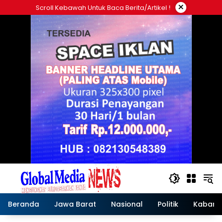
Langsung
×
Scroll Kebawah Untuk Baca Berita/artikel !
ke
konten
Beranda
Jawa Barat
Nasional
Politik
Kabar T