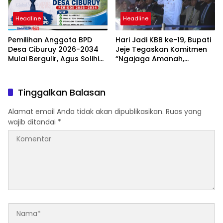
Headline
Headline
Pemilihan Anggota BPD
Hari Jadi KBB ke-19, Bupati
Desa Ciburuy 2026-2034
Jeje Tegaskan Komitmen
Mulai Bergulir, Agus Solihin
“Ngajaga Amanah,
Ajhe Kembali Maju dengan
Ngawangun Raharja”
Visi “Ciburuy Merata, Adil
Diawasi BPD”
Tinggalkan Balasan
Alamat email Anda tidak akan dipublikasikan.
Ruas yang
wajib ditandai
*