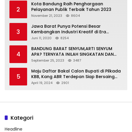
Kota Bandung Raih Penghargaan
2
Pelayanan Publik Terbaik Tahun 2023
November 21, 2023
8604
Jawa Barat Punya Potensi Besar
3
Kembangkan Industri Kreatif di Era
Normal Baru
Juni 11, 2020
8254
BANDUNG BARAT SENYUM,ARTI SENYUM
4
APA? TERNYATA INILAH SINGKATAN DAN
MAKNANYA
September 25, 2023
3487
Maju Daftar Bakal Calon Bupati di Pilkada
5
KBB, Kang ABR Terdepan Siap Bersaing
Dengan Balon Lainnya
April 19, 2024
2901
Kategori
Headline