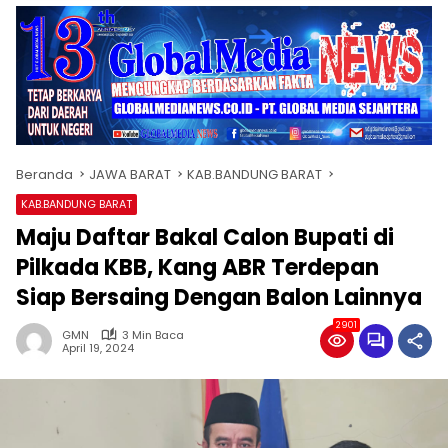
Beranda
JAWA BARAT
KAB.BANDUNG BARAT
KAB.BANDUNG BARAT
Maju Daftar Bakal Calon Bupati di
Pilkada KBB, Kang ABR Terdepan
Siap Bersaing Dengan Balon Lainnya
2901
GMN
3 Min Baca
April 19, 2024