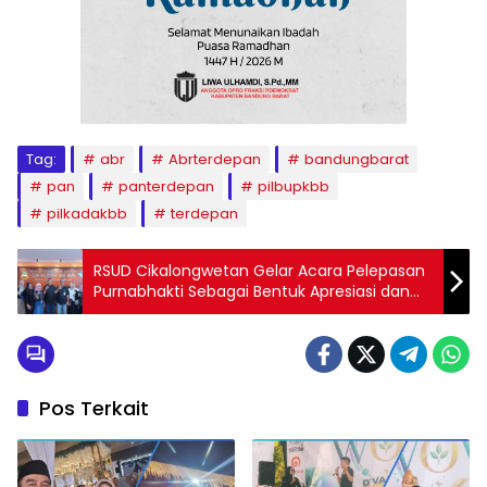
Tag:
abr
Abrterdepan
bandungbarat
pan
panterdepan
pilbupkbb
pilkadakbb
terdepan
RSUD Cikalongwetan Gelar Acara Pelepasan
Purnabhakti Sebagai Bentuk Apresiasi dan
Penghargaan Kepada Dadang Hadarusman
Pos Terkait