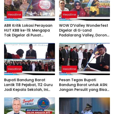
Headline
Headline
ABR Kritik Lokasi Perayaan
WOW D’Valley Wonderfest
HUT KBB ke-19: Mengapa
Digelar di G-Land
Tak Digelar di Pusat
Padalarang Valley, Dorong
Pemerintahan?
Promosi Hunian dan UMKM
Lokal
Headline
Headline
Bupati Bandung Barat
Pesan Tegas Bupati
Lantik 118 Pejabat, 112 Guru
Bandung Barat untuk ASN:
Jadi Kepala Sekolah, Ini
Jangan Persulit yang Bisa
Daftar Nama dan Jabatan
Dipermudah
Barunya