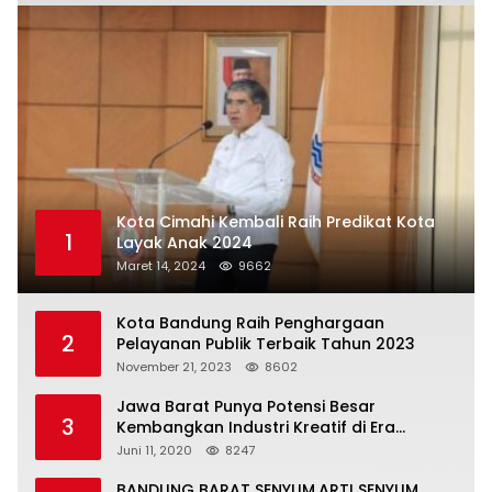
Kota Cimahi Kembali Raih Predikat Kota
1
Layak Anak 2024
Maret 14, 2024
9662
Kota Bandung Raih Penghargaan
2
Pelayanan Publik Terbaik Tahun 2023
November 21, 2023
8602
Jawa Barat Punya Potensi Besar
3
Kembangkan Industri Kreatif di Era
Normal Baru
Juni 11, 2020
8247
BANDUNG BARAT SENYUM,ARTI SENYUM