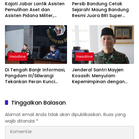
Kajati Jabar Lantik Asisten
Persib Bandung Cetak
Pemulihan Aset dan
Sejarah! Maung Bandung
Asisten Pidana Militer,
Resmi Juara BRI Super
Perkuat Penegakan Hukum
League 2025/26 dan Raih
Profesional
Hattrick Gelar Liga
Headline
Headline
Di Tengah Banjir Informasi,
Jenderal Santri Mayjen
Pangdam III/Siliwangi
Kosasih: Menyulam
Tekankan Peran Kunci
Kepemimpinan dengan
Media Jaga Stabilitas
Spiritual di Bumi Siliwangi
Nasional
Tinggalkan Balasan
Alamat email Anda tidak akan dipublikasikan.
Ruas yang
wajib ditandai
*