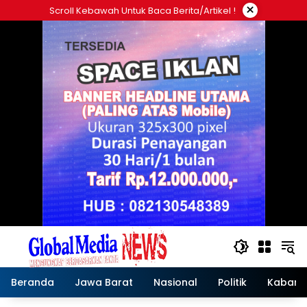
Langsung
×
Scroll Kebawah Untuk Baca Berita/artikel !
ke
konten
Beranda
Jawa Barat
Nasional
Politik
Kabar T