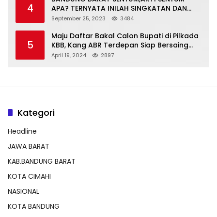
4
APA? TERNYATA INILAH SINGKATAN DAN
MAKNANYA
September 25, 2023
3484
Maju Daftar Bakal Calon Bupati di Pilkada
5
KBB, Kang ABR Terdepan Siap Bersaing
Dengan Balon Lainnya
April 19, 2024
2897
Kategori
Headline
JAWA BARAT
KAB.BANDUNG BARAT
KOTA CIMAHI
NASIONAL
KOTA BANDUNG