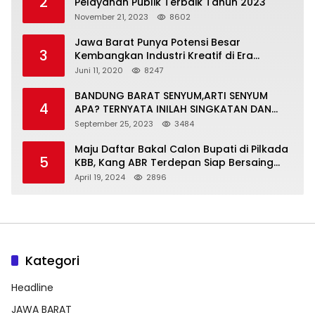
2
Pelayanan Publik Terbaik Tahun 2023
November 21, 2023
8602
Jawa Barat Punya Potensi Besar
3
Kembangkan Industri Kreatif di Era
Normal Baru
Juni 11, 2020
8247
BANDUNG BARAT SENYUM,ARTI SENYUM
4
APA? TERNYATA INILAH SINGKATAN DAN
MAKNANYA
September 25, 2023
3484
Maju Daftar Bakal Calon Bupati di Pilkada
5
KBB, Kang ABR Terdepan Siap Bersaing
Dengan Balon Lainnya
April 19, 2024
2896
Kategori
Headline
JAWA BARAT