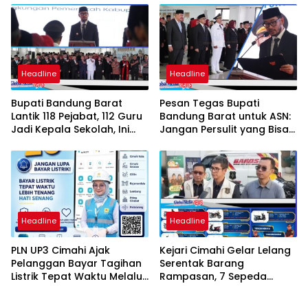
Student Exchange ke
Filipina
Headline
Headline
Bupati Bandung Barat
Pesan Tegas Bupati
Lantik 118 Pejabat, 112 Guru
Bandung Barat untuk ASN:
Jadi Kepala Sekolah, Ini
Jangan Persulit yang Bisa
Daftar Nama dan Jabatan
Dipermudah
Barunya
Headline
Headline
PLN UP3 Cimahi Ajak
Kejari Cimahi Gelar Lelang
Pelanggan Bayar Tagihan
Serentak Barang
Listrik Tepat Waktu Melalui
Rampasan, 7 Sepeda
PLN Mobile
Motor Mulai Rp3,5 Juta
Siap Diburu Masyarakat