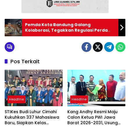
Pemda Kota Bandung Galang
Kolaborasi, Tegakkan Regulasi Perda
Reklame
Pos Terkait
Headline
Headline
STIKes Budi Luhur Cimahi
Kang Andhy Resmi Maju
Kukuhkan 337 Mahasiswa
Calon Ketua PWI Jawa
Baru, Siapkan Kelas
Barat 2026-2031, Usung
Internasional hingga
Kesejahteraan Wartawan