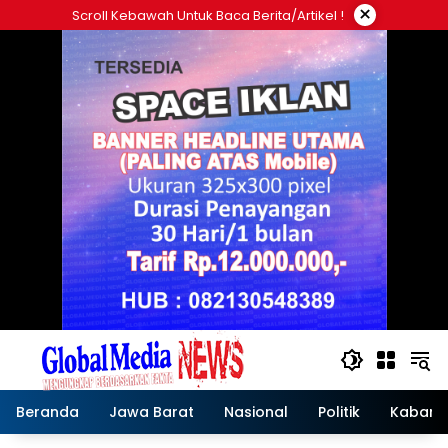
Langsung
×
Scroll Kebawah Untuk Baca Berita/artikel !
ke
konten
Beranda
Jawa Barat
Nasional
Politik
Kabar T