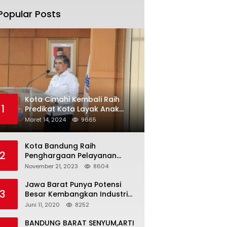
Popular Posts
Kota Cimahi Kembali Raih
1
Predikat Kota Layak Anak
2024
Maret 14, 2024
9665
Kota Bandung Raih
2
Penghargaan Pelayanan
Publik Terbaik Tahun 2023
November 21, 2023
8604
Jawa Barat Punya Potensi
3
Besar Kembangkan Industri
Kreatif di Era Normal Baru
Juni 11, 2020
8252
BANDUNG BARAT SENYUM,ARTI