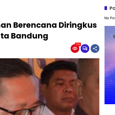
Po
No Po
an Berencana Diringkus
esta Bandung
266