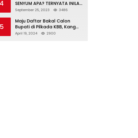
4
SENYUM APA? TERNYATA INILAH
SINGKATAN DAN MAKNANYA
September 25, 2023
3486
Maju Daftar Bakal Calon
5
Bupati di Pilkada KBB, Kang
ABR Terdepan Siap Bersaing
April 19, 2024
2900
Dengan Balon Lainnya