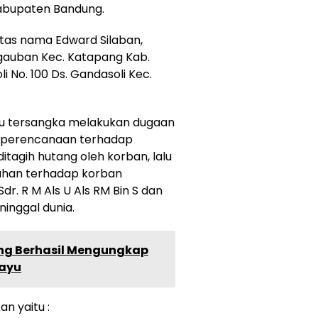
Kabupaten Bandung.
atas nama Edward Silaban,
gauban Kec. Katapang Kab.
i No. 100 Ds. Gandasoli Kec.
tu tersangka melakukan dugaan
 perencanaan terhadap
itagih hutang oleh korban, lalu
han terhadap korban
. R M Als U Als RM Bin S dan
inggal dunia.
ng Berhasil Mengungkap
hayu
n yaitu :