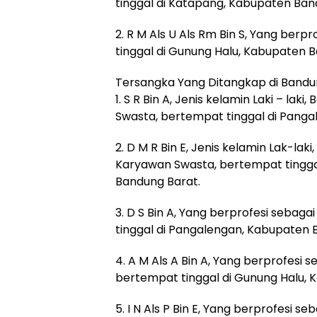
tinggal di Katapang, Kabupaten Ba
2. R M Als U Als Rm Bin S, Yang berp
tinggal di Gunung Halu, Kabupaten 
Tersangka Yang Ditangkap di Bandu
1. S R Bin A, Jenis kelamin Laki – lak
Swasta, bertempat tinggal di Pang
2. D M R Bin E, Jenis kelamin Lak-lak
Karyawan Swasta, bertempat tingga
Bandung Barat.
3. D S Bin A, Yang berprofesi seba
tinggal di Pangalengan, Kabupaten 
4. A M Als A Bin A, Yang berprofesi
bertempat tinggal di Gunung Halu, 
5. I N Als P Bin E, Yang berprofesi 