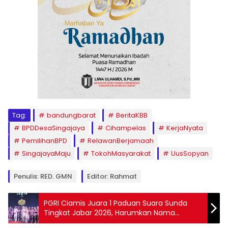
Tag:
bandungbarat
BeritaKBB
BPDDesaSingajaya
Cihampelas
KerjaNyata
PemilihanBPD
RelawanBerjamaah
SingajayaMaju
TokohMasyarakat
UusSopyan
Penulis: RED. GMN
Editor: Rahmat
PGRI Ciamis Juara 1 Paduan Suara Sunda
Tingkat Jabar 2026, Harumkan Nama
Daerah di Bale Pakuan