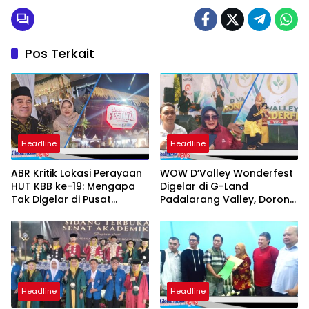
Pos Terkait
Headline
Headline
ABR Kritik Lokasi Perayaan
WOW D’Valley Wonderfest
HUT KBB ke-19: Mengapa
Digelar di G-Land
Tak Digelar di Pusat
Padalarang Valley, Dorong
Pemerintahan?
Promosi Hunian dan UMKM
Lokal
Headline
Headline