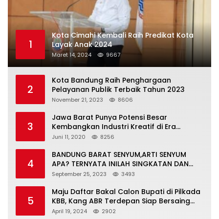
Kota Cimahi Kembali Raih Predikat Kota
1
Layak Anak 2024
Maret 14, 2024
9667
Kota Bandung Raih Penghargaan
2
Pelayanan Publik Terbaik Tahun 2023
November 21, 2023
8606
Jawa Barat Punya Potensi Besar
3
Kembangkan Industri Kreatif di Era
Normal Baru
Juni 11, 2020
8256
BANDUNG BARAT SENYUM,ARTI SENYUM
4
APA? TERNYATA INILAH SINGKATAN DAN
MAKNANYA
September 25, 2023
3493
Maju Daftar Bakal Calon Bupati di Pilkada
5
KBB, Kang ABR Terdepan Siap Bersaing
Dengan Balon Lainnya
April 19, 2024
2902