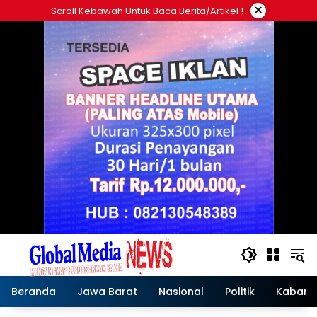
Langsung
×
Scroll Kebawah Untuk Baca Berita/artikel !
ke
konten
Beranda
Jawa Barat
Nasional
Politik
Kabar T