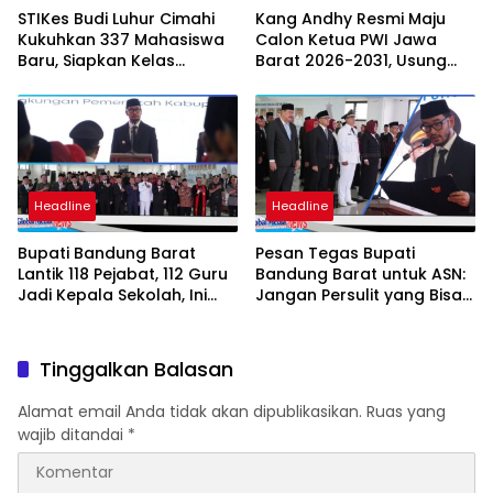
STIKes Budi Luhur Cimahi
Kang Andhy Resmi Maju
Kukuhkan 337 Mahasiswa
Calon Ketua PWI Jawa
Baru, Siapkan Kelas
Barat 2026-2031, Usung
Internasional hingga
Kesejahteraan Wartawan
Student Exchange ke
Filipina
Headline
Headline
Bupati Bandung Barat
Pesan Tegas Bupati
Lantik 118 Pejabat, 112 Guru
Bandung Barat untuk ASN:
Jadi Kepala Sekolah, Ini
Jangan Persulit yang Bisa
Daftar Nama dan Jabatan
Dipermudah
Barunya
Tinggalkan Balasan
Alamat email Anda tidak akan dipublikasikan.
Ruas yang
wajib ditandai
*