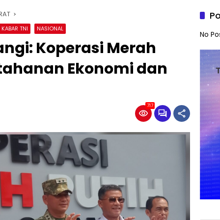
RAT
Po
KABAR TNI
NASIONAL
No Po
angi: Koperasi Merah
Ketahanan Ekonomi dan
717