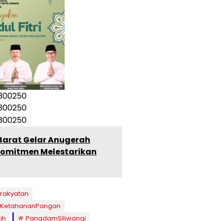
arat Gelar Anugerah
omitmen Melestarikan
rakyatan
KetahananPangan
ih
PangdamSiliwangi