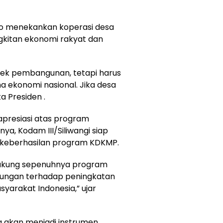
o menekankan koperasi desa
gkitan ekonomi rakyat dan
jek pembangunan, tetapi harus
 ekonomi nasional. Jika desa
a Presiden .
presiasi atas program
nya, Kodam III/Siliwangi siap
keberhasilan program KDKMP.
ndukung sepenuhnya program
kungan terhadap peningkatan
arakat Indonesia,” ujar
a akan menjadi instrumen