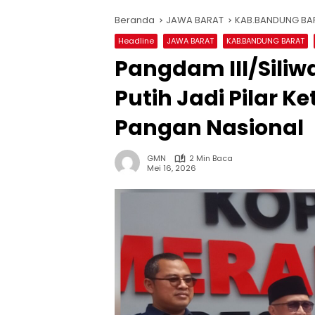
Beranda
JAWA BARAT
KAB.BANDUNG BA
Headline
JAWA BARAT
KAB.BANDUNG BARAT
Pangdam III/Siliw
Putih Jadi Pilar 
Pangan Nasional
GMN
2 Min Baca
Mei 16, 2026