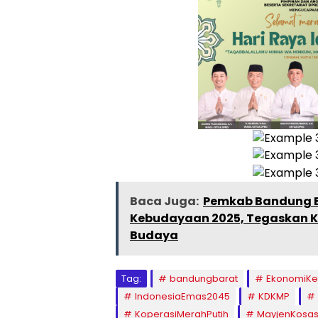
Baca Juga:
Pemkab Bandung B
Kebudayaan 2025, Tegaskan K
Budaya
Tag:
bandungbarat
EkonomiKe
IndonesiaEmas2045
KDKMP
KoperasiMerahPutih
MayjenKosas