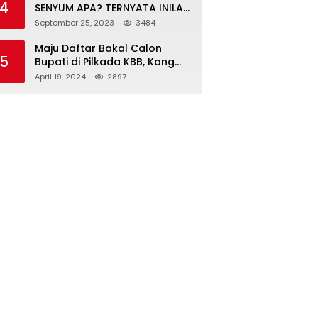
4
SENYUM APA? TERNYATA INILAH
SINGKATAN DAN MAKNANYA
September 25, 2023
3484
Maju Daftar Bakal Calon
5
Bupati di Pilkada KBB, Kang
ABR Terdepan Siap Bersaing
April 19, 2024
2897
Dengan Balon Lainnya