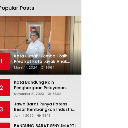
Popular Posts
Kota Cimahi Kembali Raih
1
Predikat Kota Layak Anak
2024
Maret 14, 2024
9664
Kota Bandung Raih
2
Penghargaan Pelayanan
Publik Terbaik Tahun 2023
November 21, 2023
8602
Jawa Barat Punya Potensi
3
Besar Kembangkan Industri
Kreatif di Era Normal Baru
Juni 11, 2020
8249
BANDUNG BARAT SENYUM,ARTI