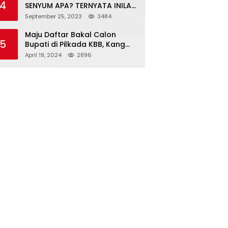
4
SENYUM APA? TERNYATA INILAH
SINGKATAN DAN MAKNANYA
September 25, 2023
3484
Maju Daftar Bakal Calon
5
Bupati di Pilkada KBB, Kang
ABR Terdepan Siap Bersaing
April 19, 2024
2896
Dengan Balon Lainnya