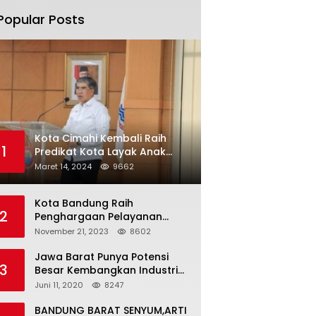
Popular Posts
Kota Cimahi Kembali Raih
1
Predikat Kota Layak Anak
2024
Maret 14, 2024
9662
Kota Bandung Raih
2
Penghargaan Pelayanan
Publik Terbaik Tahun 2023
November 21, 2023
8602
Jawa Barat Punya Potensi
3
Besar Kembangkan Industri
Kreatif di Era Normal Baru
Juni 11, 2020
8247
BANDUNG BARAT SENYUM,ARTI