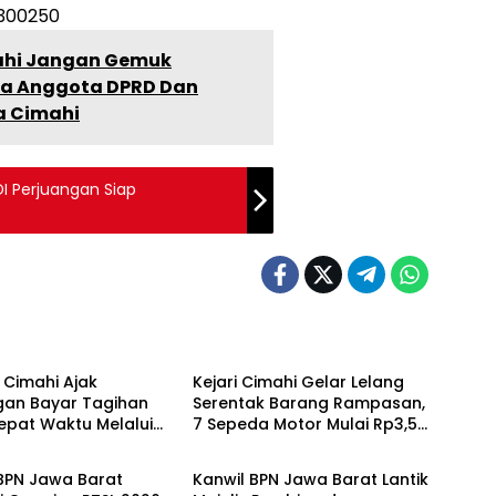
mahi Jangan Gemuk
da Anggota DPRD Dan
ta Cimahi
DI Perjuangan Siap
ne
Headline
 Cimahi Ajak
Kejari Cimahi Gelar Lelang
gan Bayar Tagihan
Serentak Barang Rampasan,
 Tepat Waktu Melalui
7 Sepeda Motor Mulai Rp3,5
ne
Headline
ile
Juta Siap Diburu Masyarakat
BPN Jawa Barat
Kanwil BPN Jawa Barat Lantik