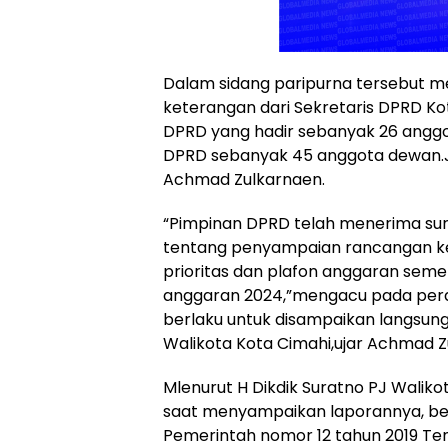
Dalam sidang paripurna tersebut m
keterangan dari Sekretaris DPRD K
DPRD yang hadir sebanyak 26 anggo
DPRD sebanyak 45 anggota dewan.J
Achmad Zulkarnaen.
“Pimpinan DPRD telah menerima sura
tentang penyampaian rancangan k
prioritas dan plafon anggaran seme
anggaran 2024,”mengacu pada per
berlaku untuk disampaikan langsun
Walikota Kota Cimahi,ujar Achmad Z
Mlenurut H Dikdik Suratno PJ Walik
saat menyampaikan laporannya, be
Pemerintah nomor 12 tahun 2019 T