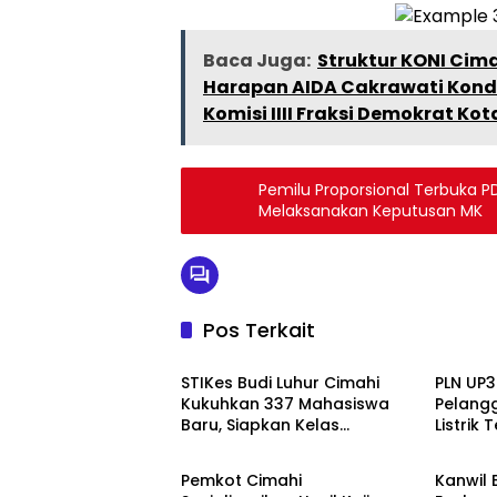
Baca Juga:
Struktur KONI Ci
Harapan AIDA Cakrawati Kon
Komisi IIII Fraksi Demokrat Ko
Pemilu Proporsional Terbuka P
Melaksanakan Keputusan MK
Pos Terkait
Headline
Headli
STIKes Budi Luhur Cimahi
PLN UP3
Kukuhkan 337 Mahasiswa
Pelang
Baru, Siapkan Kelas
Listrik
Headline
Headli
Internasional hingga Student
PLN Mob
Exchange ke Filipina
Pemkot Cimahi
Kanwil 