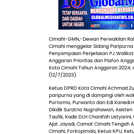
Cimahi-GMN,-Dewan Perwakilan Ra
Cimahi menggelar Sidang Paripurn
Penyampaian Penjelasan PJ Waliko
Anggaran Prioritas dan Plafon An
Kota Cimahi Tahun Anggaran 2024, d
(12/7/2023).
Ketua DPRD Kota Cimahi Achmad Zu
paripurna yang di dampingi oleh wa
Purnomo, Purwanto dan Edi Kanedi.Ha
Dikdik Suratno Nugrahawan, Asisten II
Taufik, Kadis DLH Chanifah Listyarin
Ajat Jayadi, Camat Cimahi Tengah A
Cimahi, Forkopimda, Ketua KPU, Ke