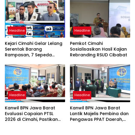
Student Exchange ke
Filipina
Headline
Headline
Kejari Cimahi Gelar Lelang
Pemkot Cimahi
Serentak Barang
Sosialisasikan Hasil Kajian
Rampasan, 7 Sepeda
Rebranding RSUD Cibabat
Motor Mulai Rp3,5 Juta
Siap Diburu Masyarakat
Headline
Headline
Kanwil BPN Jawa Barat
Kanwil BPN Jawa Barat
Evaluasi Capaian PTSL
Lantik Majelis Pembina dan
2026 di Cimahi, Pastikan
Pengawas PPAT Daerah,
Target dan Kualitas
Perkuat Integritas
Program Berjalan Optimal
Pelayanan Pertanahan