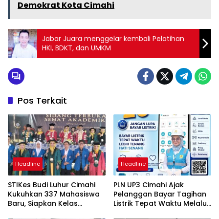
Demokrat Kota Cimahi
Jabar Juara menggelar kembali Pelatihan
HKI, BDKT, dan UMKM
Pos Terkait
Headline
Headline
STIKes Budi Luhur Cimahi
PLN UP3 Cimahi Ajak
Kukuhkan 337 Mahasiswa
Pelanggan Bayar Tagihan
Baru, Siapkan Kelas
Listrik Tepat Waktu Melalui
Internasional hingga
PLN Mobile