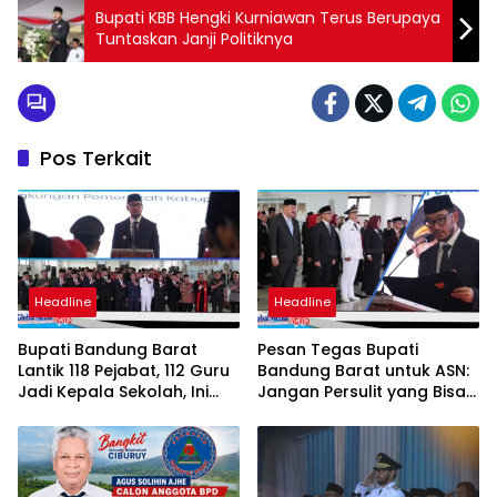
Bupati KBB Hengki Kurniawan Terus Berupaya
Tuntaskan Janji Politiknya
Pos Terkait
Headline
Headline
Bupati Bandung Barat
Pesan Tegas Bupati
Lantik 118 Pejabat, 112 Guru
Bandung Barat untuk ASN:
Jadi Kepala Sekolah, Ini
Jangan Persulit yang Bisa
Daftar Nama dan Jabatan
Dipermudah
Barunya