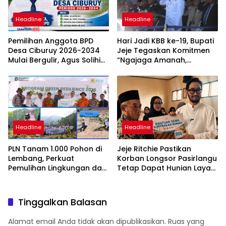
Headline
Headline
Pemilihan Anggota BPD
Hari Jadi KBB ke-19, Bupati
Desa Ciburuy 2026-2034
Jeje Tegaskan Komitmen
Mulai Bergulir, Agus Solihin
“Ngajaga Amanah,
Ajhe Kembali Maju dengan
Ngawangun Raharja”
Visi “Ciburuy Merata, Adil
Diawasi BPD”
Headline
Headline
PLN Tanam 1.000 Pohon di
Jeje Ritchie Pastikan
Lembang, Perkuat
Korban Longsor Pasirlangu
Pemulihan Lingkungan dan
Tetap Dapat Hunian Layak
Mitigasi Longsor di
Selama Relokasi
Bandung Barat
Tinggalkan Balasan
Alamat email Anda tidak akan dipublikasikan.
Ruas yang