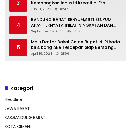
3
Kembangkan Industri Kreatif di Era
Normal Baru
Juni 11, 2020
8247
BANDUNG BARAT SENYUM,ARTI SENYUM
4
APA? TERNYATA INILAH SINGKATAN DAN
MAKNANYA
September 25, 2023
3484
Maju Daftar Bakal Calon Bupati di Pilkada
5
KBB, Kang ABR Terdepan Siap Bersaing
Dengan Balon Lainnya
April 19, 2024
2896
Kategori
Headline
JAWA BARAT
KAB.BANDUNG BARAT
KOTA CIMAHI