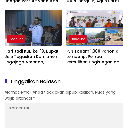
Jangan Persulit yang Bisa
Mulai Bergulir, Agus Solihin
Dipermudah
Ajhe Kembali Maju dengan
Visi “Ciburuy Merata, Adil
Diawasi BPD”
Headline
Headline
Hari Jadi KBB ke-19, Bupati
PLN Tanam 1.000 Pohon di
Jeje Tegaskan Komitmen
Lembang, Perkuat
“Ngajaga Amanah,
Pemulihan Lingkungan dan
Ngawangun Raharja”
Mitigasi Longsor di
Bandung Barat
Tinggalkan Balasan
Alamat email Anda tidak akan dipublikasikan.
Ruas yang
wajib ditandai
*