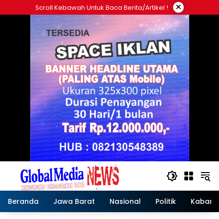
Langsung
×
Scroll Kebawah Untuk Baca Berita/artikel !
ke
konten
Beranda
Jawa Barat
Nasional
Politik
Kabar T