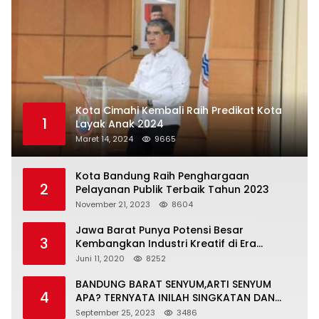
Kota Cimahi Kembali Raih Predikat Kota
1
Layak Anak 2024
Maret 14, 2024
9665
Kota Bandung Raih Penghargaan
2
Pelayanan Publik Terbaik Tahun 2023
November 21, 2023
8604
Jawa Barat Punya Potensi Besar
3
Kembangkan Industri Kreatif di Era
Normal Baru
Juni 11, 2020
8252
BANDUNG BARAT SENYUM,ARTI SENYUM
4
APA? TERNYATA INILAH SINGKATAN DAN
MAKNANYA
September 25, 2023
3486