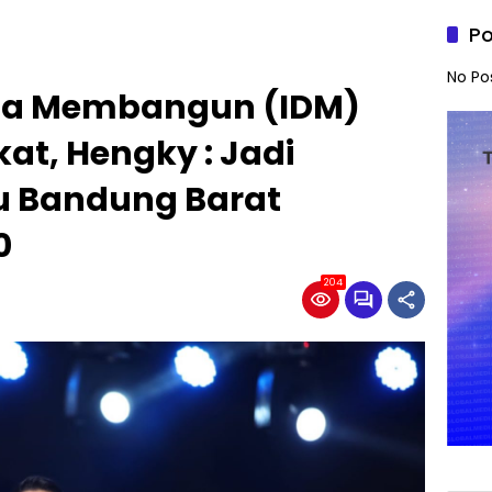
Po
No Po
esa Membangun (IDM)
at, Hengky : Jadi
 Bandung Barat
0
204