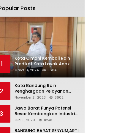
Popular Posts
Kota Cimahi Kembali Raih
1
Predikat Kota Layak Anak
2024
Maret 14, 2024
9664
Kota Bandung Raih
2
Penghargaan Pelayanan
Publik Terbaik Tahun 2023
November 21, 2023
8602
Jawa Barat Punya Potensi
3
Besar Kembangkan Industri
Kreatif di Era Normal Baru
Juni 11, 2020
8248
BANDUNG BARAT SENYUM,ARTI