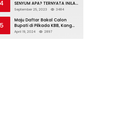
4
SENYUM APA? TERNYATA INILAH
SINGKATAN DAN MAKNANYA
September 25, 2023
3484
Maju Daftar Bakal Calon
5
Bupati di Pilkada KBB, Kang
ABR Terdepan Siap Bersaing
April 19, 2024
2897
Dengan Balon Lainnya