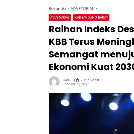
Beranda
ADVETORIAL
ADVETORIAL
KAB.BANDUNG BARAT
Raihan Indeks D
KBB Terus Meningk
Semangat menuju
Ekonomi Kuat 203
GMN
2 Min Baca
Februari 2, 2023