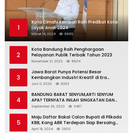
Kota Cimahi Kembali Raih Predikat Kota
1
Layak Anak 2024
Maret 14, 2024
9665
Kota Bandung Raih Penghargaan
2
Pelayanan Publik Terbaik Tahun 2023
November 21, 2023
8604
Jawa Barat Punya Potensi Besar
3
Kembangkan Industri Kreatif di Era
Normal Baru
Juni 11, 2020
8253
BANDUNG BARAT SENYUM,ARTI SENYUM
4
APA? TERNYATA INILAH SINGKATAN DAN
MAKNANYA
September 25, 2023
3487
Maju Daftar Bakal Calon Bupati di Pilkada
5
KBB, Kang ABR Terdepan Siap Bersaing
Dengan Balon Lainnya
April 19, 2024
2900