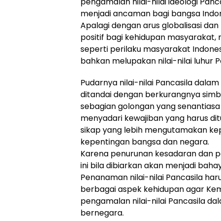
pengamalan nilai-nilai ideologi Panca
menjadi ancaman bagi bangsa Indon
Apalagi dengan arus globalisasi dan m
positif bagi kehidupan masyarakat, n
seperti perilaku masyarakat Indon
bahkan melupakan nilai-nilai luhur P
Pudarnya nilai-nilai Pancasila dal
ditandai dengan berkurangnya simbo
sebagian golongan yang senantias
menyadari kewajiban yang harus di
sikap yang lebih mengutamakan ke
kepentingan bangsa dan negara.
Karena penurunan kesadaran dan pe
ini bila dibiarkan akan menjadi baha
Penanaman nilai-nilai Pancasila har
berbagai aspek kehidupan agar Ke
pengamalan nilai-nilai Pancasila d
bernegara.