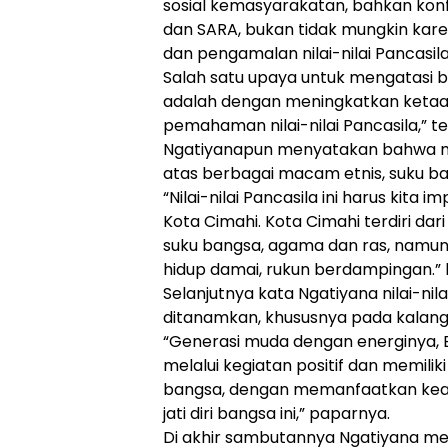
sosial kemasyarakatan, bahkan konfli
dan SARA, bukan tidak mungkin k
dan pengamalan nilai-nilai Pancasil
Salah satu upaya untuk mengatasi 
adalah dengan meningkatkan keta
pemahaman nilai-nilai Pancasila,” t
Ngatiyanapun menyatakan bahwa ma
atas berbagai macam etnis, suku ba
“Nilai-nilai Pancasila ini harus kita
Kota Cimahi. Kota Cimahi terdiri d
suku bangsa, agama dan ras, namun 
hidup damai, rukun berdampingan.”
Selanjutnya kata Ngatiyana nilai-nila
ditanamkan, khususnya pada kalang
“Generasi muda dengan energinya, En
melalui kegiatan positif dan memilik
bangsa, dengan memanfaatkan keari
jati diri bangsa ini,” paparnya.
Di akhir sambutannya Ngatiyana m