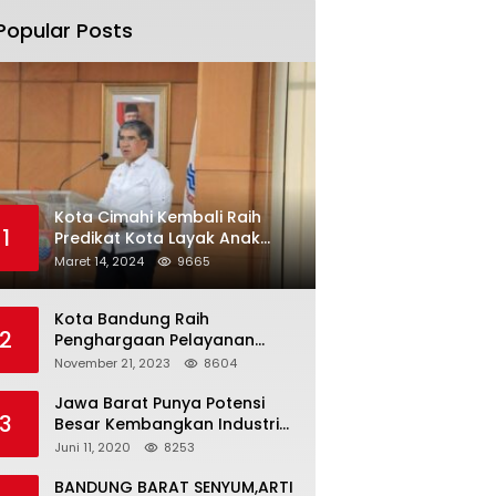
Popular Posts
Kota Cimahi Kembali Raih
1
Predikat Kota Layak Anak
2024
Maret 14, 2024
9665
Kota Bandung Raih
2
Penghargaan Pelayanan
Publik Terbaik Tahun 2023
November 21, 2023
8604
Jawa Barat Punya Potensi
3
Besar Kembangkan Industri
Kreatif di Era Normal Baru
Juni 11, 2020
8253
BANDUNG BARAT SENYUM,ARTI