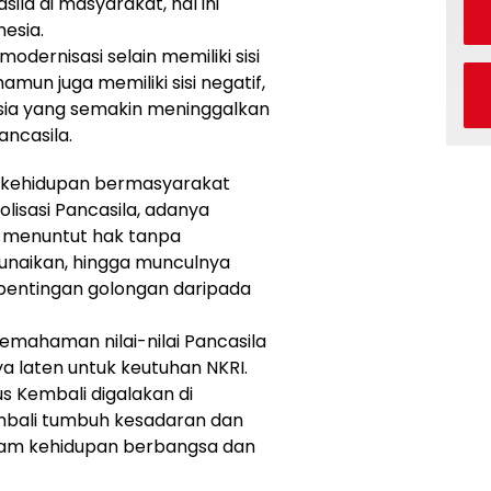
sila di masyarakat, hal ini
esia.
odernisasi selain memiliki sisi
amun juga memiliki sisi negatif,
esia yang semakin meninggalkan
ancasila.
am kehidupan bermasyarakat
lisasi Pancasila, adanya
a menuntut hak tanpa
tunaikan, hingga munculnya
pentingan golongan daripada
mahaman nilai-nilai Pancasila
ya laten untuk keutuhan NKRI.
us Kembali digalakan di
mbali tumbuh kesadaran dan
alam kehidupan berbangsa dan