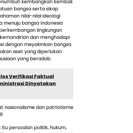
 menumbuh kembangkan kembali
atuan bangsa serta sikap
aman nilai-nilai ideologi
ta menuju bangsa Indonesia
i perkembangan lingkungan
, kemandirian dan menghadapi
tasi dengan meyakinkan bangsa
akan aset yang diperlukan
usiaan yang beradab.
los Verifikasi Faktual
inistrasi Dinyatakan
 nasionalisme dan patriotisme
 9
itu persoalan politik, hukum,