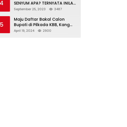
4
SENYUM APA? TERNYATA INILAH
SINGKATAN DAN MAKNANYA
September 25, 2023
3487
Maju Daftar Bakal Calon
5
Bupati di Pilkada KBB, Kang
ABR Terdepan Siap Bersaing
April 19, 2024
2900
Dengan Balon Lainnya