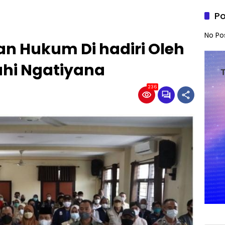
Po
No Po
tan Hukum Di hadiri Oleh
ahi Ngatiyana
236