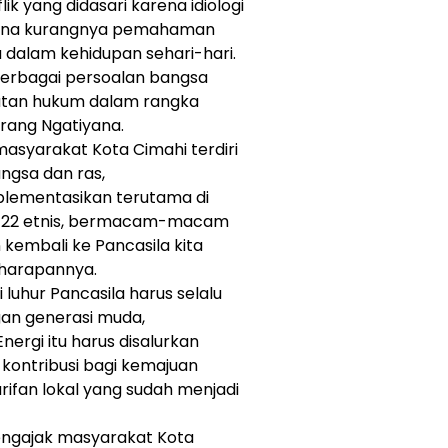
k yang didasari karena idiologi
arena kurangnya pemahaman
a dalam kehidupan sehari-hari.
berbagai persoalan bangsa
atan hukum dalam rangka
erang Ngatiyana.
syarakat Kota Cimahi terdiri
ngsa dan ras,
 implementasikan terutama di
ari 22 etnis, bermacam-macam
kembali ke Pancasila kita
 harapannya.
i luhur Pancasila harus selalu
an generasi muda,
ergi itu harus disalurkan
i kontribusi bagi kemajuan
fan lokal yang sudah menjadi
engajak masyarakat Kota