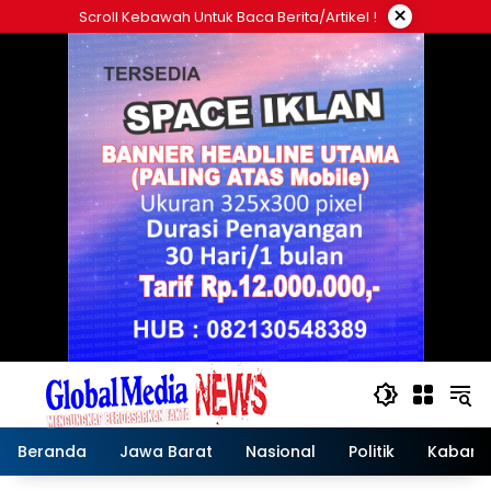
Langsung
×
Scroll Kebawah Untuk Baca Berita/artikel !
ke
konten
Beranda
Jawa Barat
Nasional
Politik
Kabar T