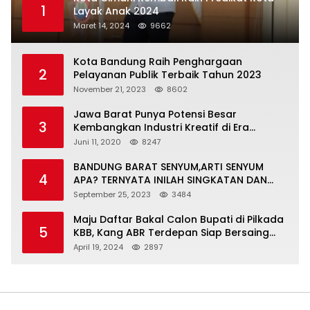
1
Layak Anak 2024
Maret 14, 2024
9662
Kota Bandung Raih Penghargaan
2
Pelayanan Publik Terbaik Tahun 2023
November 21, 2023
8602
Jawa Barat Punya Potensi Besar
3
Kembangkan Industri Kreatif di Era
Normal Baru
Juni 11, 2020
8247
BANDUNG BARAT SENYUM,ARTI SENYUM
4
APA? TERNYATA INILAH SINGKATAN DAN
MAKNANYA
September 25, 2023
3484
Maju Daftar Bakal Calon Bupati di Pilkada
5
KBB, Kang ABR Terdepan Siap Bersaing
Dengan Balon Lainnya
April 19, 2024
2897