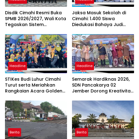
Disdik Cimahi Resmi Buka
Jaksa Masuk Sekolah di
SPMB 2026/2027, Wali Kota
Cimahi: 1.400 Siswa
Tegaskan Sistem
Diedukasi Bahaya Judi
Transparan
Online hingga Child
Grooming
Headline
Headline
STIKes Budi Luhur Cimahi
Semarak Hardiknas 2026,
Turut serta Meriahkan
SDN Pancakarya 02
Rangkaian Acara Golden
Jember Dorong Kreativitas
Anniversary Yayasan
dan Karakter Siswa
Pambudhi Luhur 1976
Berita
Berita