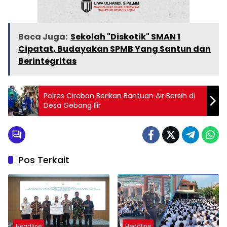
Baca Juga:
Sekolah "Diskotik" SMAN 1
Cipatat, Budayakan SPMB Yang Santun dan
Berintegritas
Polres Cirebon Berikan Bantuan Air Bersih di
Desa Gebang Ilir
Pos Terkait
Headline
Headline