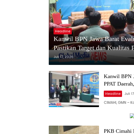
Headline
Kanwil BPN Jawa Barat Evalu
Pastikan Target dan Kualitas
Juli 17, 2026
Kanwil BPN J
PPAT Daerah, 
Headline
Juli 1
CIMAHI, GMN – K
PKB Cimahi P