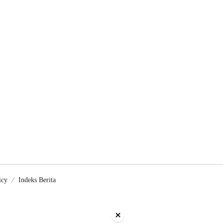
icy
Indeks Berita
×