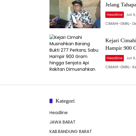
Jelang Tahap
Headline
Juli 9
CIMAHI-GMN,- D
Kejari Cimah
Hampir 900 G
Headline
Juli 8
CIMAHI-GMN,- Ke
Kategori
Headline
JAWA BARAT
KAB.BANDUNG BARAT