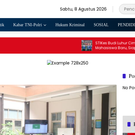
Sabtu, 8 Agustus 2026
tik
Kabar TNI-Polri
Hukum Kriminal
SOSIAL
PENDID
STIKes Budi Luhur Cimahi 
Mahasiswa Baru, Siapkan 
Internasional hingga Stud
ke Filipina
Po
No Po