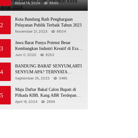
Maret 14, 2024
9665
Kota Bandung Raih Penghargaan
2
Pelayanan Publik Terbaik Tahun 2023
November 21, 2023
8604
Jawa Barat Punya Potensi Besar
3
Kembangkan Industri Kreatif di Era
Normal Baru
Juni 11, 2020
8252
BANDUNG BARAT SENYUM,ARTI
4
SENYUM APA? TERNYATA
INILAH SINGKATAN DAN
September 25, 2023
3485
MAKNANYA
Maju Daftar Bakal Calon Bupati di
5
Pilkada KBB, Kang ABR Terdepan
Siap Bersaing Dengan Balon Lainnya
April 19, 2024
2899