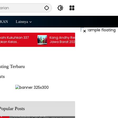
IKAN
Lainnya
×
Kukuhkan 337
Kang Andhy Resmi Maju Calon Ketua PWI
Kelas
Jawa Barat 2026-2031, Usung
ent Exchange
Kesejahteraan Wartawan
sting Terbaru
sts
Popular Posts
Kota Cimahi Kembali Raih Predikat
1
Kota Layak Anak 2024