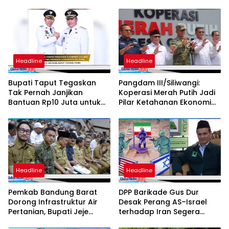
Headline
Headline
Bupati Taput Tegaskan
Pangdam III/Siliwangi:
Tak Pernah Janjikan
Koperasi Merah Putih Jadi
Bantuan Rp10 Juta untuk
Pilar Ketahanan Ekonomi
Setiap Petani
dan Pangan Nasional
Headline
Headline
Pemkab Bandung Barat
DPP Barikade Gus Dur
Dorong Infrastruktur Air
Desak Perang AS–Israel
Pertanian, Bupati Jeje
terhadap Iran Segera
Sampaikan Usulan
Dihentikan, Soroti Korban