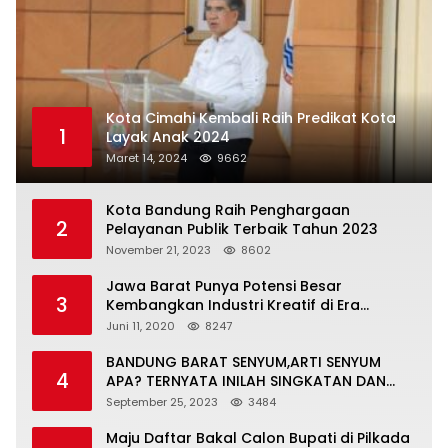
Kota Cimahi Kembali Raih Predikat Kota
1
Layak Anak 2024
Maret 14, 2024
9662
Kota Bandung Raih Penghargaan
2
Pelayanan Publik Terbaik Tahun 2023
November 21, 2023
8602
Jawa Barat Punya Potensi Besar
3
Kembangkan Industri Kreatif di Era
Normal Baru
Juni 11, 2020
8247
BANDUNG BARAT SENYUM,ARTI SENYUM
4
APA? TERNYATA INILAH SINGKATAN DAN
MAKNANYA
September 25, 2023
3484
Maju Daftar Bakal Calon Bupati di Pilkada