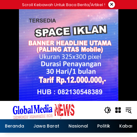
Langsung
×
Scroll Kebawah Untuk Baca Berita/artikel !
ke
konten
Beranda
Jawa Barat
Nasional
Politik
Kabar T