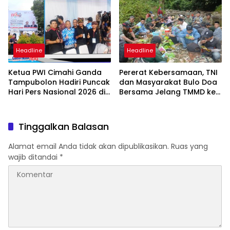
Strategis di Rakornas
Sipil
Kementan
Headline
Headline
Ketua PWI Cimahi Ganda
Pererat Kebersamaan, TNI
Tampubolon Hadiri Puncak
dan Masyarakat Bulo Doa
Hari Pers Nasional 2026 di
Bersama Jelang TMMD ke-
Serang, Banten
127
Tinggalkan Balasan
Alamat email Anda tidak akan dipublikasikan.
Ruas yang
wajib ditandai
*