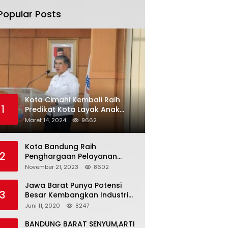
Popular Posts
Kota Cimahi Kembali Raih
1
Predikat Kota Layak Anak
2024
Maret 14, 2024
9662
Kota Bandung Raih
2
Penghargaan Pelayanan
Publik Terbaik Tahun 2023
November 21, 2023
8602
Jawa Barat Punya Potensi
3
Besar Kembangkan Industri
Kreatif di Era Normal Baru
Juni 11, 2020
8247
BANDUNG BARAT SENYUM,ARTI