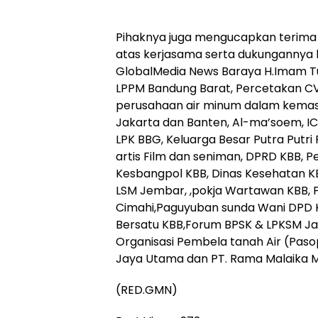
Pihaknya juga mengucapkan terima 
atas kerjasama serta dukungannya 
GlobalMedia News Baraya H.Imam Tu
LPPM Bandung Barat, Percetakan CV. 
perusahaan air minum dalam kemas
Jakarta dan Banten, Al-ma’soem, I
LPK BBG, Keluarga Besar Putra Putri 
artis Film dan seniman, DPRD KBB, 
Kesbangpol KBB, Dinas Kesehatan K
LSM Jembar, ,pokja Wartawan KBB, 
Cimahi,Paguyuban sunda Wani DPD K
Bersatu KBB,Forum BPSK & LPKSM Ja
Organisasi Pembela tanah Air (Paso
Jaya Utama dan PT. Rama Malaika M
(RED.GMN)