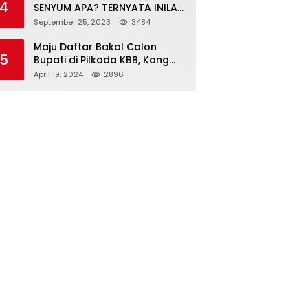
4
SENYUM APA? TERNYATA INILAH
SINGKATAN DAN MAKNANYA
September 25, 2023
3484
Maju Daftar Bakal Calon
5
Bupati di Pilkada KBB, Kang
ABR Terdepan Siap Bersaing
April 19, 2024
2896
Dengan Balon Lainnya