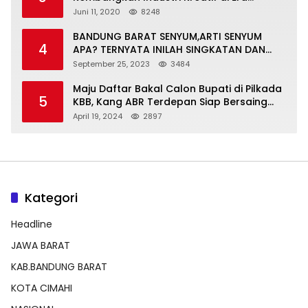
Normal Baru
Juni 11, 2020
8248
BANDUNG BARAT SENYUM,ARTI SENYUM
4
APA? TERNYATA INILAH SINGKATAN DAN
MAKNANYA
September 25, 2023
3484
Maju Daftar Bakal Calon Bupati di Pilkada
5
KBB, Kang ABR Terdepan Siap Bersaing
Dengan Balon Lainnya
April 19, 2024
2897
Kategori
Headline
JAWA BARAT
KAB.BANDUNG BARAT
KOTA CIMAHI