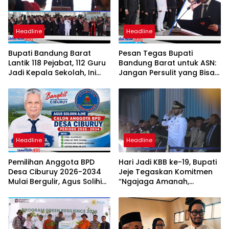
Headline
Headline
Bupati Bandung Barat
Pesan Tegas Bupati
Lantik 118 Pejabat, 112 Guru
Bandung Barat untuk ASN:
Jadi Kepala Sekolah, Ini
Jangan Persulit yang Bisa
Daftar Nama dan Jabatan
Dipermudah
Barunya
Headline
Headline
Pemilihan Anggota BPD
Hari Jadi KBB ke-19, Bupati
Desa Ciburuy 2026-2034
Jeje Tegaskan Komitmen
Mulai Bergulir, Agus Solihin
“Ngajaga Amanah,
Ajhe Kembali Maju dengan
Ngawangun Raharja”
Visi “Ciburuy Merata, Adil
Diawasi BPD”