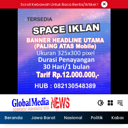
Langsung
×
Scroll Kebawah Untuk Baca Berita/artikel !
ke
konten
Beranda
Jawa Barat
Nasional
Politik
Kabar T