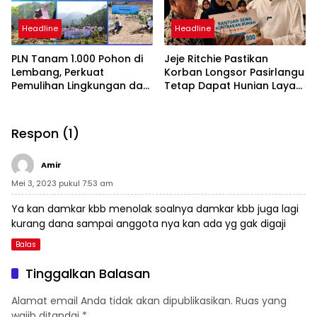
Headline
Headline
PLN Tanam 1.000 Pohon di
Jeje Ritchie Pastikan
Lembang, Perkuat
Korban Longsor Pasirlangu
Pemulihan Lingkungan dan
Tetap Dapat Hunian Layak
Mitigasi Longsor di
Selama Relokasi
Bandung Barat
Respon (1)
Amir
Mei 3, 2023 pukul 7:53 am
Ya kan damkar kbb menolak soalnya damkar kbb juga lagi
kurang dana sampai anggota nya kan ada yg gak digaji
Balas
Tinggalkan Balasan
Alamat email Anda tidak akan dipublikasikan.
Ruas yang
wajib ditandai
*