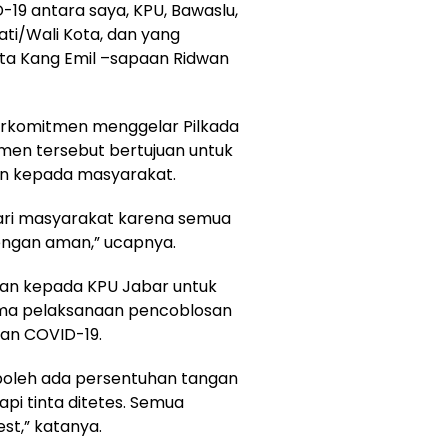
-19 antara saya, KPU, Bawaslu,
ati/Wali Kota, dan yang
ata Kang Emil –sapaan Ridwan
erkomitmen menggelar Pilkada
en tersebut bertujuan untuk
n kepada masyarakat.
 dari masyarakat karena semua
engan aman,” ucapnya.
kan kepada KPU Jabar untuk
ama pelaksanaan pencoblosan
an COVID-19.
 boleh ada persentuhan tangan
api tinta ditetes. Semua
est,” katanya.