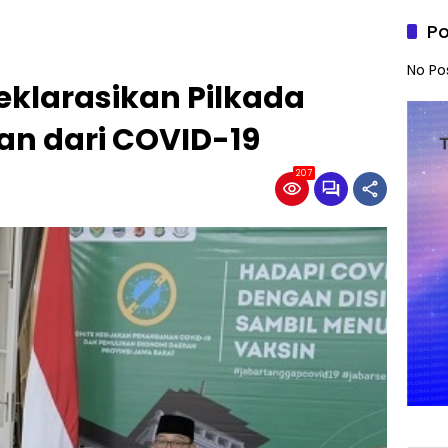
Po
No Po
eklarasikan Pilkada
an dari COVID-19
207