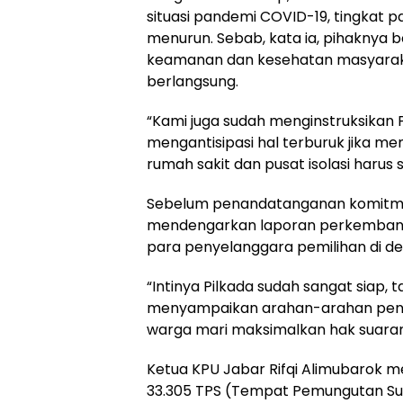
situasi pandemi COVID-19, tingkat p
menurun. Sebab, kata ia, pihaknya
keamanan dan kesehatan masyarak
berlangsung.
“Kami juga sudah menginstruksikan P
mengantisipasi hal terburuk jika me
rumah sakit dan pusat isolasi harus
Sebelum penandatanganan komitmen
mendengarkan laporan perkembanga
para penyelanggara pemilihan di d
“Intinya Pilkada sudah sangat siap, 
menyampaikan arahan-arahan pen
warga mari maksimalkan hak suaran
Ketua KPU Jabar Rifqi Alimubarok 
33.305 TPS (Tempat Pemungutan Sua