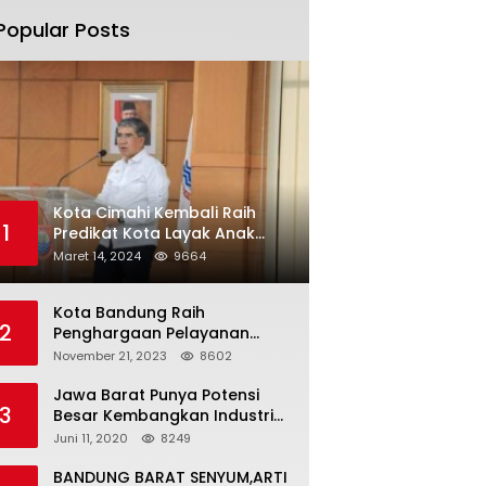
Popular Posts
Kota Cimahi Kembali Raih
1
Predikat Kota Layak Anak
2024
Maret 14, 2024
9664
Kota Bandung Raih
2
Penghargaan Pelayanan
Publik Terbaik Tahun 2023
November 21, 2023
8602
Jawa Barat Punya Potensi
3
Besar Kembangkan Industri
Kreatif di Era Normal Baru
Juni 11, 2020
8249
BANDUNG BARAT SENYUM,ARTI