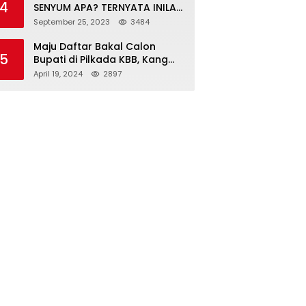
4
SENYUM APA? TERNYATA INILAH
SINGKATAN DAN MAKNANYA
September 25, 2023
3484
Maju Daftar Bakal Calon
5
Bupati di Pilkada KBB, Kang
ABR Terdepan Siap Bersaing
April 19, 2024
2897
Dengan Balon Lainnya