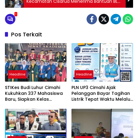
Kecamatan Cisarua Menerima Bantuan BLT
Kemensos Tahap 2
1
Pos Terkait
Headline
Headline
STIKes Budi Luhur Cimahi
PLN UP3 Cimahi Ajak
Kukuhkan 337 Mahasiswa
Pelanggan Bayar Tagihan
Baru, Siapkan Kelas
Listrik Tepat Waktu Melalui
Internasional hingga
PLN Mobile
Student Exchange ke
Filipina