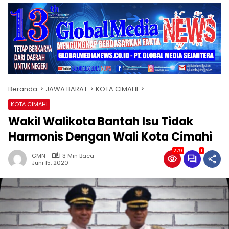
Beranda
JAWA BARAT
KOTA CIMAHI
KOTA CIMAHI
Wakil Walikota Bantah Isu Tidak
Harmonis Dengan Wali Kota Cimahi
279
1
GMN
3 Min Baca
Juni 15, 2020