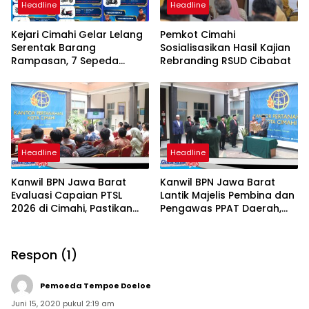
Headline
Headline
Kejari Cimahi Gelar Lelang
Pemkot Cimahi
Serentak Barang
Sosialisasikan Hasil Kajian
Rampasan, 7 Sepeda
Rebranding RSUD Cibabat
Motor Mulai Rp3,5 Juta
Siap Diburu Masyarakat
Headline
Headline
Kanwil BPN Jawa Barat
Kanwil BPN Jawa Barat
Evaluasi Capaian PTSL
Lantik Majelis Pembina dan
2026 di Cimahi, Pastikan
Pengawas PPAT Daerah,
Target dan Kualitas
Perkuat Integritas
Program Berjalan Optimal
Pelayanan Pertanahan
Respon (1)
Pemoeda Tempoe Doeloe
Juni 15, 2020 pukul 2:19 am