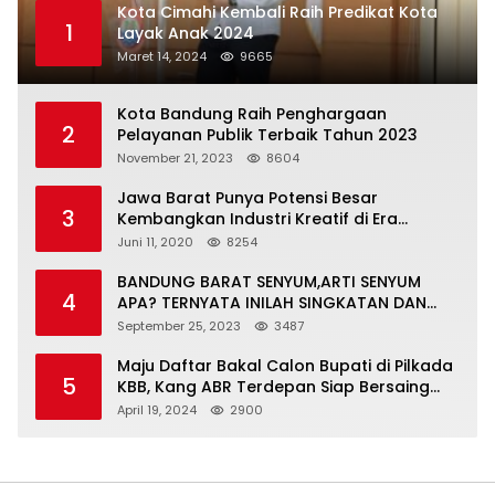
Kota Cimahi Kembali Raih Predikat Kota
1
Layak Anak 2024
Maret 14, 2024
9665
Kota Bandung Raih Penghargaan
2
Pelayanan Publik Terbaik Tahun 2023
November 21, 2023
8604
Jawa Barat Punya Potensi Besar
3
Kembangkan Industri Kreatif di Era
Normal Baru
Juni 11, 2020
8254
BANDUNG BARAT SENYUM,ARTI SENYUM
4
APA? TERNYATA INILAH SINGKATAN DAN
MAKNANYA
September 25, 2023
3487
Maju Daftar Bakal Calon Bupati di Pilkada
5
KBB, Kang ABR Terdepan Siap Bersaing
Dengan Balon Lainnya
April 19, 2024
2900