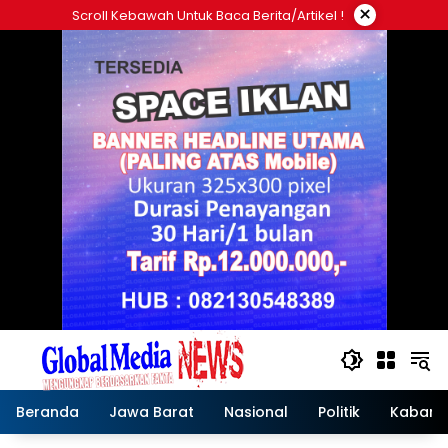
Langsung
×
Scroll Kebawah Untuk Baca Berita/artikel !
ke
konten
Beranda
Jawa Barat
Nasional
Politik
Kabar T