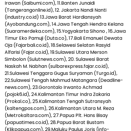
Irawan (Saibumi.com), 11.Banten Junaidi
(Tangerangonline.id), 12. Jakarta Nandi Nanti
(industry.co.id) 13.Jawa Barat Hardiansyah
(Ayobandung.com), 14.Jawa Tengah Hendra Kelana
(Suaramerdeka.com), 15.Yogyakarta Sihono , 16.Jawa
Timur Eko Pamuji (Duta.co), 17.Bali Emanuel Dewata
Oja (Fajarbali.co.id), 18.Selawesi Selatan Rasyid
Alfarisi (Fajar.co.id), 19.Sulawesi Utara Merson
Simbolon (Sulutnews.com), 20. Sulawesi Barat
Naskah M. Nabhan (sulbarexpress.fajar.co.id),
21.Sulawesi Tenggara Gugus Suryaman (Turgo.id),
22.Sulawesi Tengah Mahmud Matangara (Deadline-
news.com), 23.Gorontalo Irwanto Achmad
(pojok6.id), 24.Kalimantan Timur Indra Zakaria
(Prokal.co), 25.Kalimantan Tengah Sutransyah
(kaltengpos.com), 26.Kalimantan Utara M. Reza
(Metrokaltara.com), 27.Papua Plt. Hans Bisay
(papuatimes.co.id), 28.Papua Barat Bustam
(Klikpapua.com), 29.Maluku Paulus Joris (info-