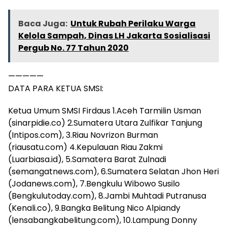
Baca Juga:
Untuk Rubah Perilaku Warga
Kelola Sampah, Dinas LH Jakarta Sosialisasi
Pergub No. 77 Tahun 2020
—————
DATA PARA KETUA SMSI:
Ketua Umum SMSI Firdaus 1.Aceh Tarmilin Usman
(sinarpidie.co) 2.Sumatera Utara Zulfikar Tanjung
(Intipos.com), 3.Riau Novrizon Burman
(riausatu.com) 4.Kepulauan Riau Zakmi
(Luarbiasa.id), 5.Samatera Barat Zulnadi
(semangatnews.com), 6.Sumatera Selatan Jhon Heri
(Jodanews.com), 7.Bengkulu Wibowo Susilo
(Bengkulutoday.com), 8.Jambi Muhtadi Putranusa
(Kenali.co), 9.Bangka Belitung Nico Alpiandy
(lensabangkabelitung.com), 10.Lampung Donny