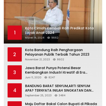
Kota Cimahi Kembali Raih Predikat Kota
1
Layak Anak 2024
Maret 14, 2024
9662
Kota Bandung Raih Penghargaan
2
Pelayanan Publik Terbaik Tahun 2023
November 21, 2023
8602
Jawa Barat Punya Potensi Besar
3
Kembangkan Industri Kreatif di Era
Normal Baru
Juni 11, 2020
8247
BANDUNG BARAT SENYUM,ARTI SENYUM
4
APA? TERNYATA INILAH SINGKATAN DAN
MAKNANYA
September 25, 2023
3484
Maju Daftar Bakal Calon Bupati di Pilkada