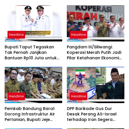
Headline
Headline
Bupati Taput Tegaskan
Pangdam III/Siliwangi:
Tak Pernah Janjikan
Koperasi Merah Putih Jadi
Bantuan Rp10 Juta untuk
Pilar Ketahanan Ekonomi
Setiap Petani
dan Pangan Nasional
Headline
Headline
Pemkab Bandung Barat
DPP Barikade Gus Dur
Dorong Infrastruktur Air
Desak Perang AS–Israel
Pertanian, Bupati Jeje
terhadap Iran Segera
Sampaikan Usulan
Dihentikan, Soroti Korban