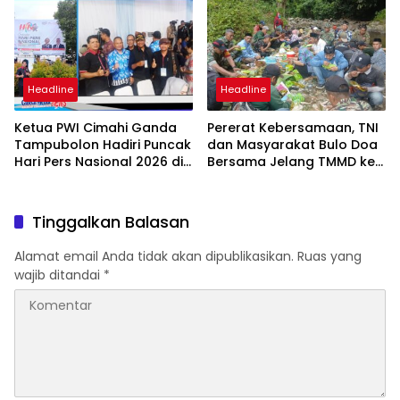
Strategis di Rakornas
Sipil
Kementan
Headline
Headline
Ketua PWI Cimahi Ganda
Pererat Kebersamaan, TNI
Tampubolon Hadiri Puncak
dan Masyarakat Bulo Doa
Hari Pers Nasional 2026 di
Bersama Jelang TMMD ke-
Serang, Banten
127
Tinggalkan Balasan
Alamat email Anda tidak akan dipublikasikan.
Ruas yang
wajib ditandai
*