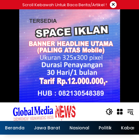
Langsung
×
Scroll Kebawah Untuk Baca Berita/artikel !
ke
konten
Beranda
Jawa Barat
Nasional
Politik
Kabar T