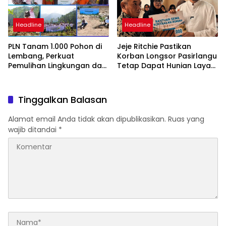
Headline
Headline
PLN Tanam 1.000 Pohon di
Jeje Ritchie Pastikan
Lembang, Perkuat
Korban Longsor Pasirlangu
Pemulihan Lingkungan dan
Tetap Dapat Hunian Layak
Mitigasi Longsor di
Selama Relokasi
Bandung Barat
Tinggalkan Balasan
Alamat email Anda tidak akan dipublikasikan.
Ruas yang
wajib ditandai
*