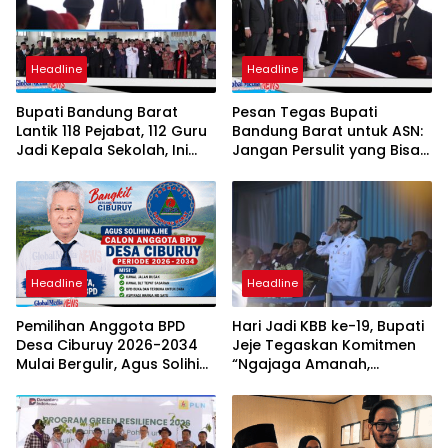
Headline
Headline
Bupati Bandung Barat
Pesan Tegas Bupati
Lantik 118 Pejabat, 112 Guru
Bandung Barat untuk ASN:
Jadi Kepala Sekolah, Ini
Jangan Persulit yang Bisa
Daftar Nama dan Jabatan
Dipermudah
Barunya
Headline
Headline
Pemilihan Anggota BPD
Hari Jadi KBB ke-19, Bupati
Desa Ciburuy 2026-2034
Jeje Tegaskan Komitmen
Mulai Bergulir, Agus Solihin
“Ngajaga Amanah,
Ajhe Kembali Maju dengan
Ngawangun Raharja”
Visi “Ciburuy Merata, Adil
Diawasi BPD”