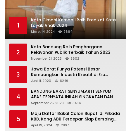
Kota Cimahi Kembali Raih Predikat Kota
1
Layak Anak 2024
Maret 14, 2024
9664
Kota Bandung Raih Penghargaan
2
Pelayanan Publik Terbaik Tahun 2023
November 21, 2023
8602
Jawa Barat Punya Potensi Besar
3
Kembangkan Industri Kreatif di Era
Normal Baru
Juni 11, 2020
8249
BANDUNG BARAT SENYUM,ARTI SENYUM
4
APA? TERNYATA INILAH SINGKATAN DAN
MAKNANYA
September 25, 2023
3484
Maju Daftar Bakal Calon Bupati di Pilkada
5
KBB, Kang ABR Terdepan Siap Bersaing
Dengan Balon Lainnya
April 19, 2024
2897