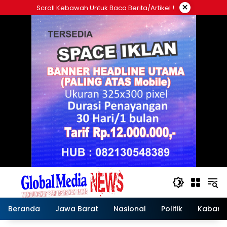
Langsung
×
Scroll Kebawah Untuk Baca Berita/artikel !
ke
konten
Beranda
Jawa Barat
Nasional
Politik
Kabar T