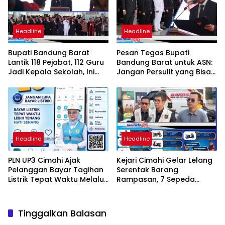
Headline
Headline
Bupati Bandung Barat
Pesan Tegas Bupati
Lantik 118 Pejabat, 112 Guru
Bandung Barat untuk ASN:
Jadi Kepala Sekolah, Ini
Jangan Persulit yang Bisa
Daftar Nama dan Jabatan
Dipermudah
Barunya
Headline
Headline
PLN UP3 Cimahi Ajak
Kejari Cimahi Gelar Lelang
Pelanggan Bayar Tagihan
Serentak Barang
Listrik Tepat Waktu Melalui
Rampasan, 7 Sepeda
PLN Mobile
Motor Mulai Rp3,5 Juta
Siap Diburu Masyarakat
Tinggalkan Balasan