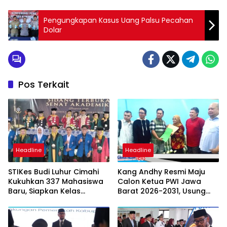
Pengungkapan Kasus Uang Palsu Pecahan
Dolar
Pos Terkait
Headline
Headline
STIKes Budi Luhur Cimahi
Kang Andhy Resmi Maju
Kukuhkan 337 Mahasiswa
Calon Ketua PWI Jawa
Baru, Siapkan Kelas
Barat 2026-2031, Usung
Internasional hingga
Kesejahteraan Wartawan
Student Exchange ke
Filipina