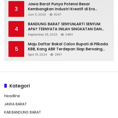
Jawa Barat Punya Potensi Besar
3
Kembangkan Industri Kreatif di Era
Normal Baru
Juni 11, 2020
8247
BANDUNG BARAT SENYUM,ARTI SENYUM
4
APA? TERNYATA INILAH SINGKATAN DAN
MAKNANYA
September 25, 2023
3484
Maju Daftar Bakal Calon Bupati di Pilkada
5
KBB, Kang ABR Terdepan Siap Bersaing
Dengan Balon Lainnya
April 19, 2024
2897
Kategori
Headline
JAWA BARAT
KAB.BANDUNG BARAT