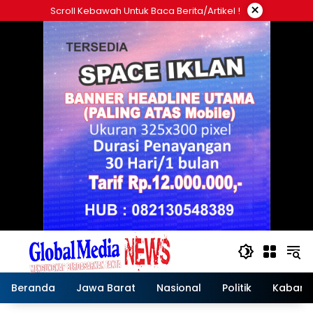
Langsung
×
Scroll Kebawah Untuk Baca Berita/artikel !
ke
konten
Beranda
Jawa Barat
Nasional
Politik
Kabar T