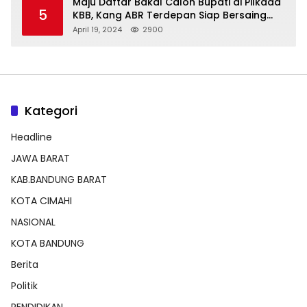
Maju Daftar Bakal Calon Bupati di Pilkada
5
KBB, Kang ABR Terdepan Siap Bersaing
Dengan Balon Lainnya
April 19, 2024
2900
Kategori
Headline
JAWA BARAT
KAB.BANDUNG BARAT
KOTA CIMAHI
NASIONAL
KOTA BANDUNG
Berita
Politik