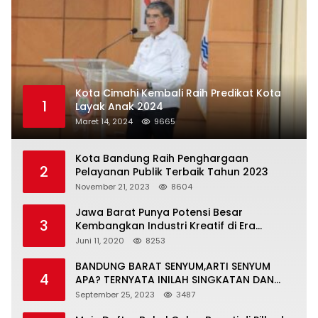
Kota Cimahi Kembali Raih Predikat Kota
1
Layak Anak 2024
Maret 14, 2024
9665
Kota Bandung Raih Penghargaan
2
Pelayanan Publik Terbaik Tahun 2023
November 21, 2023
8604
Jawa Barat Punya Potensi Besar
3
Kembangkan Industri Kreatif di Era
Normal Baru
Juni 11, 2020
8253
BANDUNG BARAT SENYUM,ARTI SENYUM
4
APA? TERNYATA INILAH SINGKATAN DAN
MAKNANYA
September 25, 2023
3487