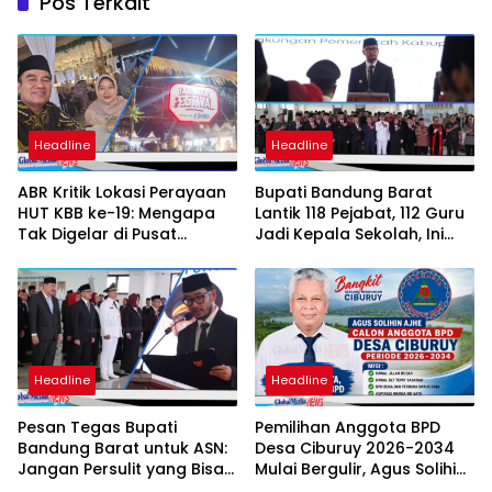
Pos Terkait
Headline
Headline
ABR Kritik Lokasi Perayaan
Bupati Bandung Barat
HUT KBB ke-19: Mengapa
Lantik 118 Pejabat, 112 Guru
Tak Digelar di Pusat
Jadi Kepala Sekolah, Ini
Pemerintahan?
Daftar Nama dan Jabatan
Barunya
Headline
Headline
Pesan Tegas Bupati
Pemilihan Anggota BPD
Bandung Barat untuk ASN:
Desa Ciburuy 2026-2034
Jangan Persulit yang Bisa
Mulai Bergulir, Agus Solihin
Dipermudah
Ajhe Kembali Maju dengan