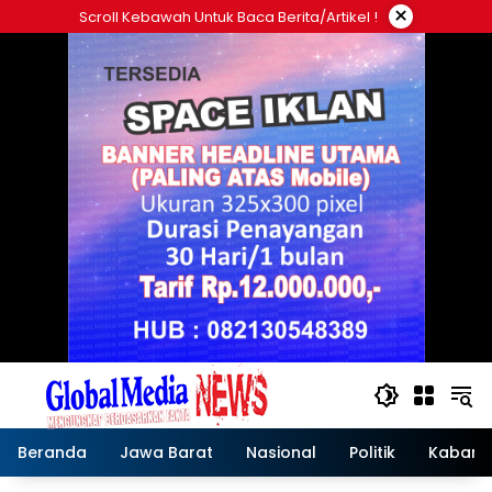
Langsung
×
Scroll Kebawah Untuk Baca Berita/artikel !
ke
konten
Beranda
Jawa Barat
Nasional
Politik
Kabar T