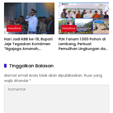
Visi “Ciburuy Merata, Adil
Diawasi BPD”
Headline
Headline
Hari Jadi KBB ke-19, Bupati
PLN Tanam 1.000 Pohon di
Jeje Tegaskan Komitmen
Lembang, Perkuat
“Ngajaga Amanah,
Pemulihan Lingkungan dan
Ngawangun Raharja”
Mitigasi Longsor di
Bandung Barat
Tinggalkan Balasan
Alamat email Anda tidak akan dipublikasikan.
Ruas yang
wajib ditandai
*