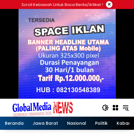
Langsung
×
Scroll Kebawah Untuk Baca Berita/artikel !
ke
konten
Beranda
Jawa Barat
Nasional
Politik
Kabar T