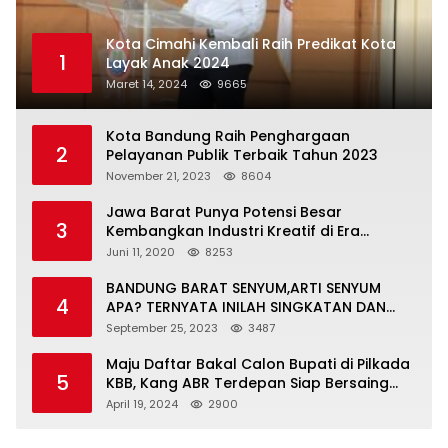
Kota Cimahi Kembali Raih Predikat Kota
1
Layak Anak 2024
Maret 14, 2024
9665
Kota Bandung Raih Penghargaan
2
Pelayanan Publik Terbaik Tahun 2023
November 21, 2023
8604
Jawa Barat Punya Potensi Besar
3
Kembangkan Industri Kreatif di Era
Normal Baru
Juni 11, 2020
8253
BANDUNG BARAT SENYUM,ARTI SENYUM
4
APA? TERNYATA INILAH SINGKATAN DAN
MAKNANYA
September 25, 2023
3487
Maju Daftar Bakal Calon Bupati di Pilkada
5
KBB, Kang ABR Terdepan Siap Bersaing
Dengan Balon Lainnya
April 19, 2024
2900