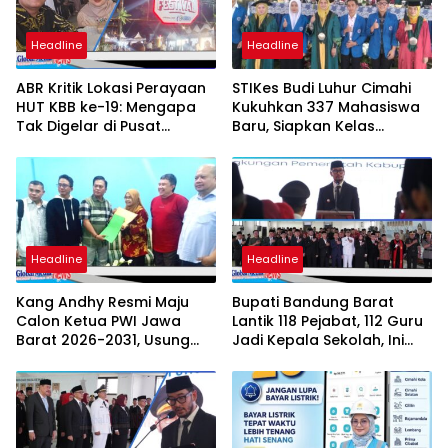
Headline
Headline
ABR Kritik Lokasi Perayaan
STIKes Budi Luhur Cimahi
HUT KBB ke-19: Mengapa
Kukuhkan 337 Mahasiswa
Tak Digelar di Pusat
Baru, Siapkan Kelas
Pemerintahan?
Internasional hingga
Student Exchange ke
Filipina
Headline
Headline
Kang Andhy Resmi Maju
Bupati Bandung Barat
Calon Ketua PWI Jawa
Lantik 118 Pejabat, 112 Guru
Barat 2026-2031, Usung
Jadi Kepala Sekolah, Ini
Kesejahteraan Wartawan
Daftar Nama dan Jabatan
Barunya