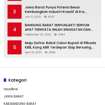
Jawa Barat Punya Potensi Besar
3
Kembangkan Industri Kreatif di Era
Normal Baru
Juni 11, 2020
8247
BANDUNG BARAT SENYUM,ARTI SENYUM
4
APA? TERNYATA INILAH SINGKATAN DAN
MAKNANYA
September 25, 2023
3484
Maju Daftar Bakal Calon Bupati di Pilkada
5
KBB, Kang ABR Terdepan Siap Bersaing
Dengan Balon Lainnya
April 19, 2024
2896
Kategori
Headline
JAWA BARAT
KAB.BANDUNG BARAT