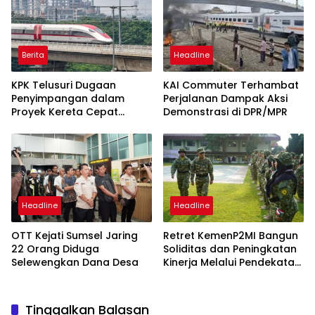
Berita
Headline
KPK Telusuri Dugaan
KAI Commuter Terhambat
Penyimpangan dalam
Perjalanan Dampak Aksi
Proyek Kereta Cepat
Demonstrasi di DPR/MPR
Jakarta–Bandung
Headline
Headline
OTT Kejati Sumsel Jaring
Retret KemenP2MI Bangun
22 Orang Diduga
Soliditas dan Peningkatan
Selewengkan Dana Desa
Kinerja Melalui Pendekatan
Militer
Tinggalkan Balasan