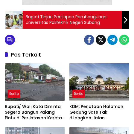
Bupati Tinjau Persiapan Pembangunan
Universitas Politeknik Negeri Subang
Pos Terkait
Berita
Berita
Bupati/ Wali Kota Diminta
KDM: Penataan Halaman
Segera Bangun Palang
Gedung Sate Tak
Pintu di Perlintasan Kereta
Hilangkan Jalan
Api
Diponegoro