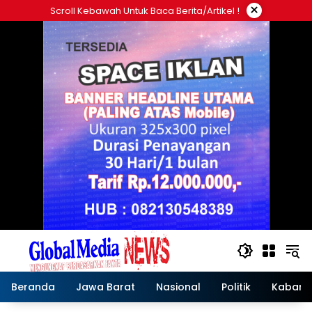
Langsung
×
Scroll Kebawah Untuk Baca Berita/artikel !
ke
konten
Beranda
Jawa Barat
Nasional
Politik
Kabar T