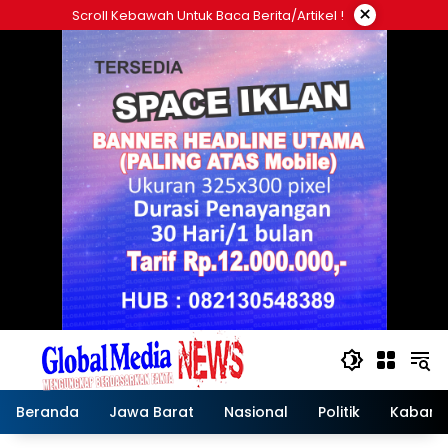
Langsung
×
Scroll Kebawah Untuk Baca Berita/artikel !
ke
konten
Beranda
Jawa Barat
Nasional
Politik
Kabar T