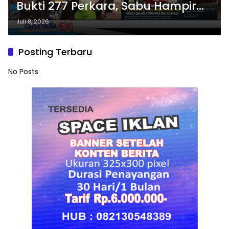
Bukti 277 Perkara, Sabu Hampir
900 Gram hingga Senjata Api
Juli 8, 2026
Rakitan Dimusnahkan
Posting Terbaru
No Posts