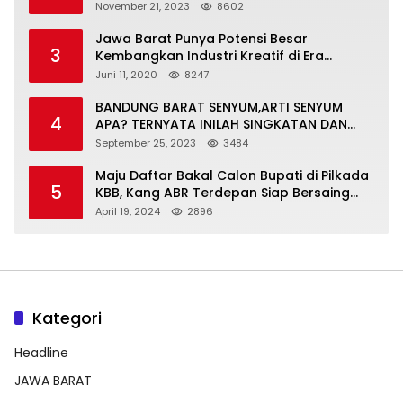
November 21, 2023
8602
Jawa Barat Punya Potensi Besar
3
Kembangkan Industri Kreatif di Era
Normal Baru
Juni 11, 2020
8247
BANDUNG BARAT SENYUM,ARTI SENYUM
4
APA? TERNYATA INILAH SINGKATAN DAN
MAKNANYA
September 25, 2023
3484
Maju Daftar Bakal Calon Bupati di Pilkada
5
KBB, Kang ABR Terdepan Siap Bersaing
Dengan Balon Lainnya
April 19, 2024
2896
Kategori
Headline
JAWA BARAT