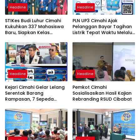
Headline
Headline
STIKes Budi Luhur Cimahi
PLN UP3 Cimahi Ajak
Kukuhkan 337 Mahasiswa
Pelanggan Bayar Tagihan
Baru, Siapkan Kelas
Listrik Tepat Waktu Melalui
Internasional hingga
PLN Mobile
Student Exchange ke
Filipina
Headline
Headline
Kejari Cimahi Gelar Lelang
Pemkot Cimahi
Serentak Barang
Sosialisasikan Hasil Kajian
Rampasan, 7 Sepeda
Rebranding RSUD Cibabat
Motor Mulai Rp3,5 Juta
Siap Diburu Masyarakat