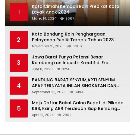
Kota Cimahi Kembali Raih Predikat Kota
1
Layak Anak 2024
Maret 14, 2024
9667
Kota Bandung Raih Penghargaan
2
Pelayanan Publik Terbaik Tahun 2023
November 21, 2023
8606
Jawa Barat Punya Potensi Besar
3
Kembangkan Industri Kreatif di Era
Normal Baru
Juni 11, 2020
8256
BANDUNG BARAT SENYUM,ARTI SENYUM
4
APA? TERNYATA INILAH SINGKATAN DAN
MAKNANYA
September 25, 2023
3493
Maju Daftar Bakal Calon Bupati di Pilkada
5
KBB, Kang ABR Terdepan Siap Bersaing
Dengan Balon Lainnya
April 19, 2024
2902