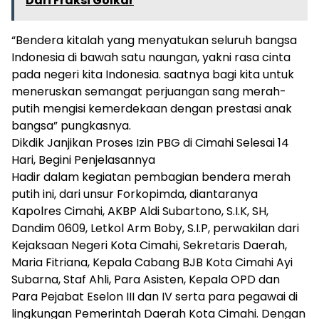
Dari Fraksi Golkar
“Bendera kitalah yang menyatukan seluruh bangsa
Indonesia di bawah satu naungan, yakni rasa cinta
pada negeri kita Indonesia. saatnya bagi kita untuk
meneruskan semangat perjuangan sang merah-
putih mengisi kemerdekaan dengan prestasi anak
bangsa” pungkasnya.
Dikdik Janjikan Proses Izin PBG di Cimahi Selesai 14
Hari, Begini Penjelasannya
Hadir dalam kegiatan pembagian bendera merah
putih ini, dari unsur Forkopimda, diantaranya
Kapolres Cimahi, AKBP Aldi Subartono, S.I.K, SH,
Dandim 0609, Letkol Arm Boby, S.I.P, perwakilan dari
Kejaksaan Negeri Kota Cimahi, Sekretaris Daerah,
Maria Fitriana, Kepala Cabang BJB Kota Cimahi Ayi
Subarna, Staf Ahli, Para Asisten, Kepala OPD dan
Para Pejabat Eselon III dan IV serta para pegawai di
lingkungan Pemerintah Daerah Kota Cimahi. Dengan