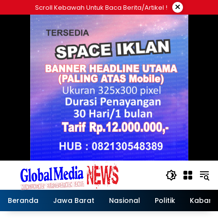
Langsung
×
Scroll Kebawah Untuk Baca Berita/artikel !
ke
konten
Beranda
Jawa Barat
Nasional
Politik
Kabar T