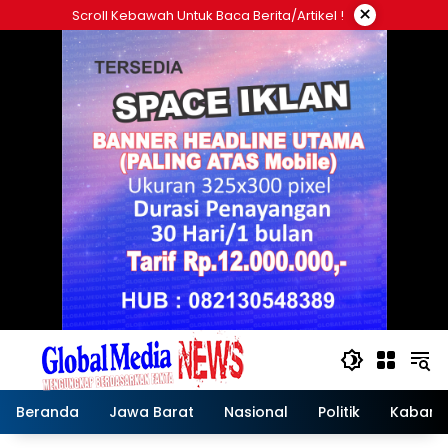
Langsung
×
Scroll Kebawah Untuk Baca Berita/artikel !
ke
konten
Beranda
Jawa Barat
Nasional
Politik
Kabar T