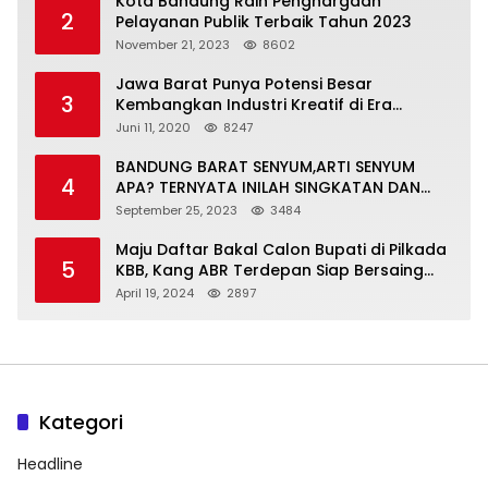
Kota Bandung Raih Penghargaan
2
Pelayanan Publik Terbaik Tahun 2023
November 21, 2023
8602
Jawa Barat Punya Potensi Besar
3
Kembangkan Industri Kreatif di Era
Normal Baru
Juni 11, 2020
8247
BANDUNG BARAT SENYUM,ARTI SENYUM
4
APA? TERNYATA INILAH SINGKATAN DAN
MAKNANYA
September 25, 2023
3484
Maju Daftar Bakal Calon Bupati di Pilkada
5
KBB, Kang ABR Terdepan Siap Bersaing
Dengan Balon Lainnya
April 19, 2024
2897
Kategori
Headline