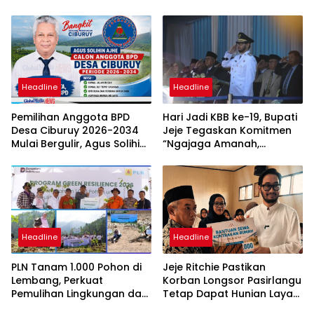
Daftar Nama dan Jabatan
Dipermudah
Barunya
Headline
Headline
Pemilihan Anggota BPD
Hari Jadi KBB ke-19, Bupati
Desa Ciburuy 2026-2034
Jeje Tegaskan Komitmen
Mulai Bergulir, Agus Solihin
“Ngajaga Amanah,
Ajhe Kembali Maju dengan
Ngawangun Raharja”
Visi “Ciburuy Merata, Adil
Diawasi BPD”
Headline
Headline
PLN Tanam 1.000 Pohon di
Jeje Ritchie Pastikan
Lembang, Perkuat
Korban Longsor Pasirlangu
Pemulihan Lingkungan dan
Tetap Dapat Hunian Layak
Mitigasi Longsor di
Selama Relokasi