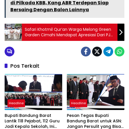
di Pilkada KBB, Kang ABR Terdepan Siap
Bersaing Dengan Balon Lainnya
Safari Khotmil Qur’an Warga Melong Green
Garden Cimahi Mendapat Apresiasi Dari PJ
Walikota Cimahi
Pos Terkait
Headline
Headline
Bupati Bandung Barat
Pesan Tegas Bupati
Lantik 118 Pejabat, 112 Guru
Bandung Barat untuk ASN:
Jadi Kepala Sekolah, Ini
Jangan Persulit yang Bisa