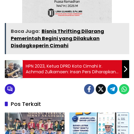
Baca Juga:
Bisnis Thrifting Dilarang
Pemerintah Begini yang Dilakukan
Disdagkoperin Cimahi
HPN 2023, Ketua DPRD Kota Cimahi Ir.
Achmad Zulkarnaen: Insan Pers Diharapkan
Terus Meningkatkan Kompetensinya
Pos Terkait