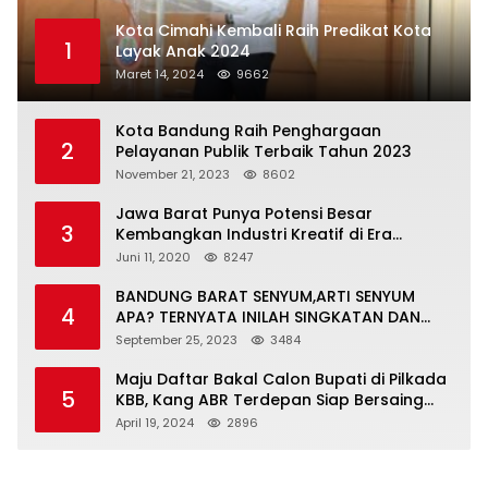
Kota Cimahi Kembali Raih Predikat Kota
1
Layak Anak 2024
Maret 14, 2024
9662
Kota Bandung Raih Penghargaan
2
Pelayanan Publik Terbaik Tahun 2023
November 21, 2023
8602
Jawa Barat Punya Potensi Besar
3
Kembangkan Industri Kreatif di Era
Normal Baru
Juni 11, 2020
8247
BANDUNG BARAT SENYUM,ARTI SENYUM
4
APA? TERNYATA INILAH SINGKATAN DAN
MAKNANYA
September 25, 2023
3484
Maju Daftar Bakal Calon Bupati di Pilkada
5
KBB, Kang ABR Terdepan Siap Bersaing
Dengan Balon Lainnya
April 19, 2024
2896