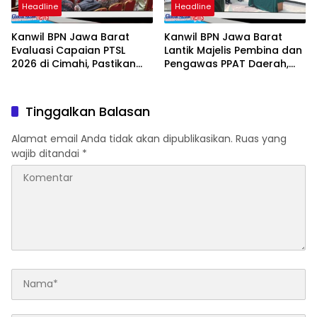
Headline
Headline
Kanwil BPN Jawa Barat
Kanwil BPN Jawa Barat
Evaluasi Capaian PTSL
Lantik Majelis Pembina dan
2026 di Cimahi, Pastikan
Pengawas PPAT Daerah,
Target dan Kualitas
Perkuat Integritas
Program Berjalan Optimal
Pelayanan Pertanahan
Tinggalkan Balasan
Alamat email Anda tidak akan dipublikasikan.
Ruas yang
wajib ditandai
*