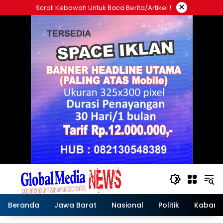
Langsung
×
Scroll Kebawah Untuk Baca Berita/artikel !
ke
konten
Beranda
Jawa Barat
Nasional
Politik
Kabar T