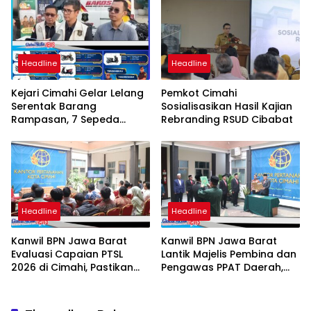
Filipina
Headline
Headline
Kejari Cimahi Gelar Lelang
Pemkot Cimahi
Serentak Barang
Sosialisasikan Hasil Kajian
Rampasan, 7 Sepeda
Rebranding RSUD Cibabat
Motor Mulai Rp3,5 Juta
Siap Diburu Masyarakat
Headline
Headline
Kanwil BPN Jawa Barat
Kanwil BPN Jawa Barat
Evaluasi Capaian PTSL
Lantik Majelis Pembina dan
2026 di Cimahi, Pastikan
Pengawas PPAT Daerah,
Target dan Kualitas
Perkuat Integritas
Program Berjalan Optimal
Pelayanan Pertanahan