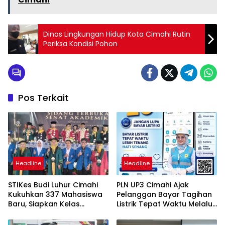
Dinas Lingkungan Hidup Kota Cimahi Rutin
Periksa Kondisi Pohon
Pos Terkait
Headline
Headline
STIKes Budi Luhur Cimahi
PLN UP3 Cimahi Ajak
Kukuhkan 337 Mahasiswa
Pelanggan Bayar Tagihan
Baru, Siapkan Kelas
Listrik Tepat Waktu Melalui
Internasional hingga
PLN Mobile
Student Exchange ke