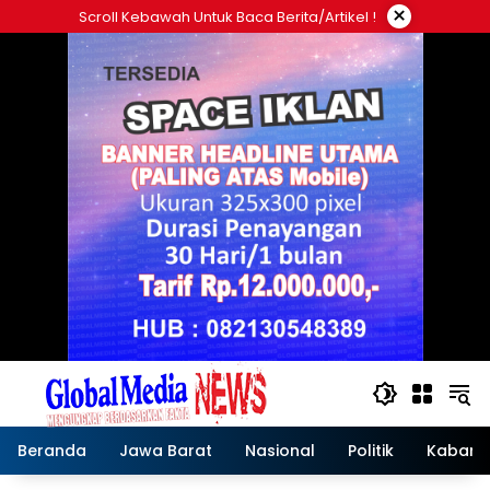
Langsung
×
Scroll Kebawah Untuk Baca Berita/artikel !
ke
konten
Beranda
Jawa Barat
Nasional
Politik
Kabar T