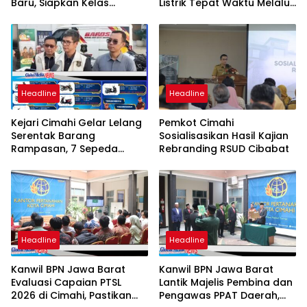
Baru, Siapkan Kelas
Listrik Tepat Waktu Melalui
Internasional hingga
PLN Mobile
Student Exchange ke
Filipina
Headline
Headline
Kejari Cimahi Gelar Lelang
Pemkot Cimahi
Serentak Barang
Sosialisasikan Hasil Kajian
Rampasan, 7 Sepeda
Rebranding RSUD Cibabat
Motor Mulai Rp3,5 Juta
Siap Diburu Masyarakat
Headline
Headline
Kanwil BPN Jawa Barat
Kanwil BPN Jawa Barat
Evaluasi Capaian PTSL
Lantik Majelis Pembina dan
2026 di Cimahi, Pastikan
Pengawas PPAT Daerah,