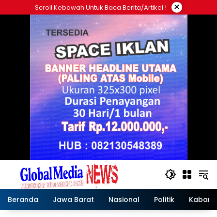
Langsung
×
Scroll Kebawah Untuk Baca Berita/artikel !
ke
konten
Beranda
Jawa Barat
Nasional
Politik
Kabar T