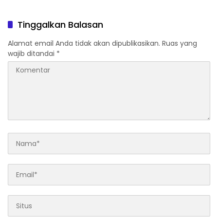
Target dan Kualitas
Perkuat Integritas
Program Berjalan Optimal
Pelayanan Pertanahan
Tinggalkan Balasan
Alamat email Anda tidak akan dipublikasikan.
Ruas yang
wajib ditandai
*