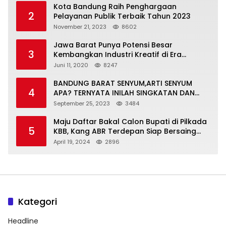
Kota Bandung Raih Penghargaan
2
Pelayanan Publik Terbaik Tahun 2023
November 21, 2023
8602
Jawa Barat Punya Potensi Besar
3
Kembangkan Industri Kreatif di Era
Normal Baru
Juni 11, 2020
8247
BANDUNG BARAT SENYUM,ARTI SENYUM
4
APA? TERNYATA INILAH SINGKATAN DAN
MAKNANYA
September 25, 2023
3484
Maju Daftar Bakal Calon Bupati di Pilkada
5
KBB, Kang ABR Terdepan Siap Bersaing
Dengan Balon Lainnya
April 19, 2024
2896
Kategori
Headline