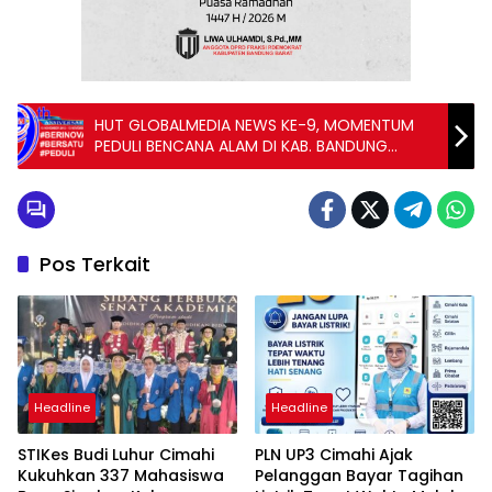
HUT GLOBALMEDIA NEWS KE-9, MOMENTUM
PEDULI BENCANA ALAM DI KAB. BANDUNG
BARAT
Pos Terkait
Headline
Headline
STIKes Budi Luhur Cimahi
PLN UP3 Cimahi Ajak
Kukuhkan 337 Mahasiswa
Pelanggan Bayar Tagihan