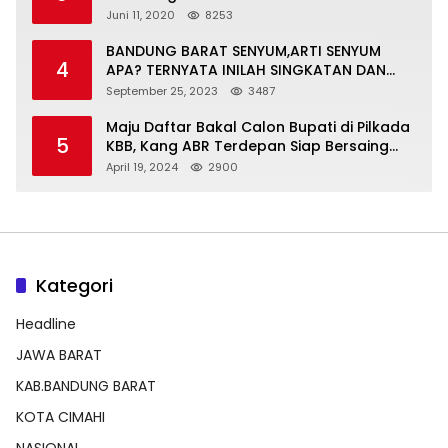
Normal Baru
Juni 11, 2020
8253
BANDUNG BARAT SENYUM,ARTI SENYUM
4
APA? TERNYATA INILAH SINGKATAN DAN
MAKNANYA
September 25, 2023
3487
Maju Daftar Bakal Calon Bupati di Pilkada
5
KBB, Kang ABR Terdepan Siap Bersaing
Dengan Balon Lainnya
April 19, 2024
2900
Kategori
Headline
JAWA BARAT
KAB.BANDUNG BARAT
KOTA CIMAHI