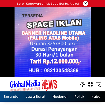
Langsung
×
Scroll Kebawah Untuk Baca Berita/artikel !
ke
konten
Beranda
Jawa Barat
Nasional
Politik
Kabar T