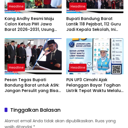
Headline
Headline
Kang Andhy Resmi Maju
Bupati Bandung Barat
Calon Ketua PWI Jawa
Lantik 118 Pejabat, 112 Guru
Barat 2026-2031, Usung
Jadi Kepala Sekolah, Ini
Kesejahteraan Wartawan
Daftar Nama dan Jabatan
Barunya
Headline
Headline
Pesan Tegas Bupati
PLN UP3 Cimahi Ajak
Bandung Barat untuk ASN:
Pelanggan Bayar Tagihan
Jangan Persulit yang Bisa
Listrik Tepat Waktu Melalui
Dipermudah
PLN Mobile
Tinggalkan Balasan
Alamat email Anda tidak akan dipublikasikan.
Ruas yang
wajib ditandai
*