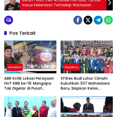
Kasus Kekerasan Terhadap Wartawan
Pos Terkait
Headline
Headline
ABR Kritik Lokasi Perayaan
STIKes Budi Luhur Cimahi
HUT KBB ke-19: Mengapa
Kukuhkan 337 Mahasiswa
Tak Digelar di Pusat
Baru, Siapkan Kelas
Pemerintahan?
Internasional hingga
Student Exchange ke
Filipina