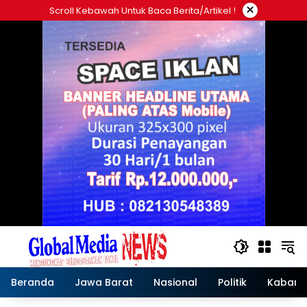
Langsung
×
Scroll Kebawah Untuk Baca Berita/artikel !
ke
konten
Beranda
Jawa Barat
Nasional
Politik
Kabar T