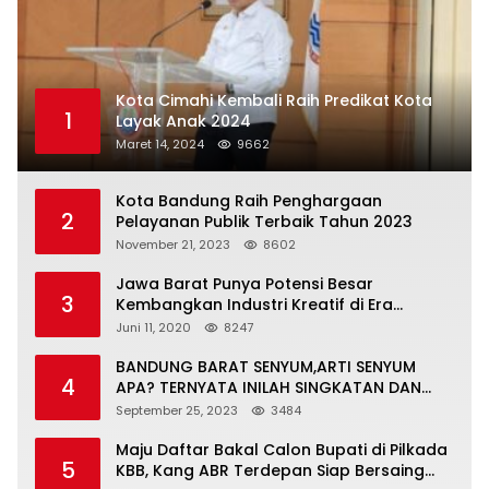
Kota Cimahi Kembali Raih Predikat Kota
1
Layak Anak 2024
Maret 14, 2024
9662
Kota Bandung Raih Penghargaan
2
Pelayanan Publik Terbaik Tahun 2023
November 21, 2023
8602
Jawa Barat Punya Potensi Besar
3
Kembangkan Industri Kreatif di Era
Normal Baru
Juni 11, 2020
8247
BANDUNG BARAT SENYUM,ARTI SENYUM
4
APA? TERNYATA INILAH SINGKATAN DAN
MAKNANYA
September 25, 2023
3484
Maju Daftar Bakal Calon Bupati di Pilkada
5
KBB, Kang ABR Terdepan Siap Bersaing