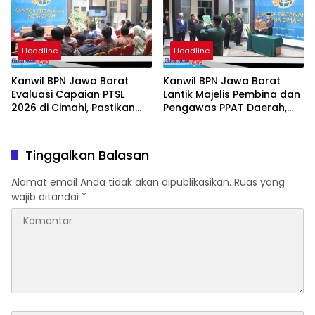
Headline
Headline
Kanwil BPN Jawa Barat
Kanwil BPN Jawa Barat
Evaluasi Capaian PTSL
Lantik Majelis Pembina dan
2026 di Cimahi, Pastikan
Pengawas PPAT Daerah,
Target dan Kualitas
Perkuat Integritas
Program Berjalan Optimal
Pelayanan Pertanahan
Tinggalkan Balasan
Alamat email Anda tidak akan dipublikasikan.
Ruas yang
wajib ditandai
*