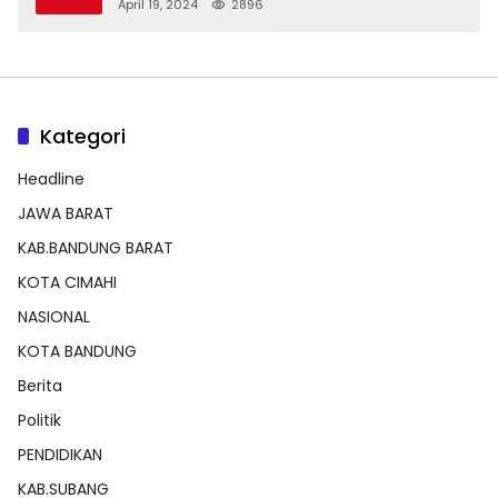
Dengan Balon Lainnya
April 19, 2024
2896
Kategori
Headline
JAWA BARAT
KAB.BANDUNG BARAT
KOTA CIMAHI
NASIONAL
KOTA BANDUNG
Berita
Politik
PENDIDIKAN
KAB.SUBANG