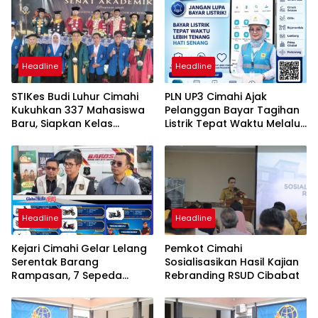
Headline
Headline
STIKes Budi Luhur Cimahi
PLN UP3 Cimahi Ajak
Kukuhkan 337 Mahasiswa
Pelanggan Bayar Tagihan
Baru, Siapkan Kelas
Listrik Tepat Waktu Melalui
Internasional hingga
PLN Mobile
Student Exchange ke
Filipina
Headline
Headline
Kejari Cimahi Gelar Lelang
Pemkot Cimahi
Serentak Barang
Sosialisasikan Hasil Kajian
Rampasan, 7 Sepeda
Rebranding RSUD Cibabat
Motor Mulai Rp3,5 Juta
Siap Diburu Masyarakat