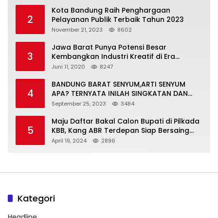
Kota Bandung Raih Penghargaan
2
Pelayanan Publik Terbaik Tahun 2023
November 21, 2023
8602
Jawa Barat Punya Potensi Besar
3
Kembangkan Industri Kreatif di Era
Normal Baru
Juni 11, 2020
8247
BANDUNG BARAT SENYUM,ARTI SENYUM
4
APA? TERNYATA INILAH SINGKATAN DAN
MAKNANYA
September 25, 2023
3484
Maju Daftar Bakal Calon Bupati di Pilkada
5
KBB, Kang ABR Terdepan Siap Bersaing
Dengan Balon Lainnya
April 19, 2024
2896
Kategori
Headline