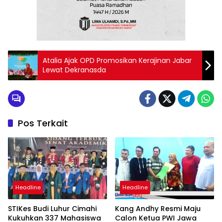
Atalia Ajak OPD Promosikan Kerajinan Jabar
Lewat Dekranasda
Pos Terkait
Headline
Headline
STIKes Budi Luhur Cimahi
Kang Andhy Resmi Maju
Kukuhkan 337 Mahasiswa
Calon Ketua PWI Jawa