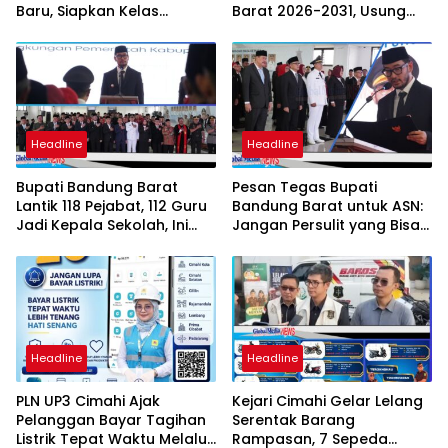
Baru, Siapkan Kelas
Barat 2026-2031, Usung
Internasional hingga
Kesejahteraan Wartawan
Student Exchange ke
Filipina
Headline
Headline
Bupati Bandung Barat
Pesan Tegas Bupati
Lantik 118 Pejabat, 112 Guru
Bandung Barat untuk ASN:
Jadi Kepala Sekolah, Ini
Jangan Persulit yang Bisa
Daftar Nama dan Jabatan
Dipermudah
Barunya
Headline
Headline
PLN UP3 Cimahi Ajak
Kejari Cimahi Gelar Lelang
Pelanggan Bayar Tagihan
Serentak Barang
Listrik Tepat Waktu Melalui
Rampasan, 7 Sepeda