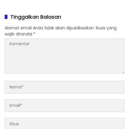
PLN Mobile
Motor Mulai Rp3,5 Juta
Siap Diburu Masyarakat
Tinggalkan Balasan
Alamat email Anda tidak akan dipublikasikan.
Ruas yang
wajib ditandai
*