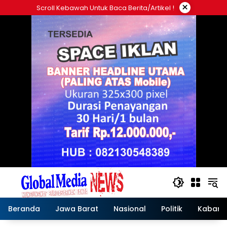
Langsung
×
Scroll Kebawah Untuk Baca Berita/artikel !
ke
konten
Beranda
Jawa Barat
Nasional
Politik
Kabar T