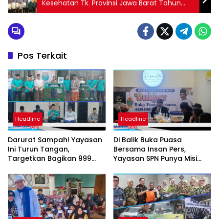
Kesehatan Tk. Provinsi Jawa Barat Tahun
2019
Pos Terkait
Headline
Headline
Darurat Sampah! Yayasan
Di Balik Buka Puasa
Ini Turun Tangan,
Bersama Insan Pers,
Targetkan Bagikan 999
Yayasan SPN Punya Misi
Keranjang Botol Sampah
Besar untuk Pelosok Negeri
Plastik ke Warga KBB