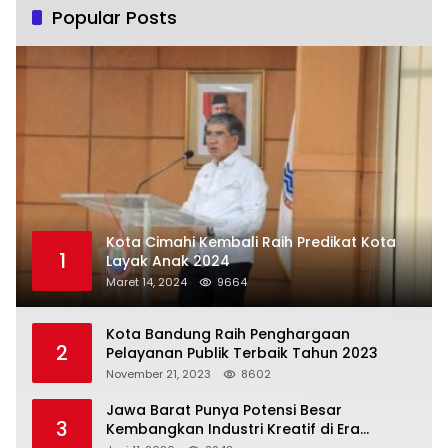
Popular Posts
Kota Cimahi Kembali Raih Predikat Kota
1
Layak Anak 2024
Maret 14, 2024
9664
Kota Bandung Raih Penghargaan
2
Pelayanan Publik Terbaik Tahun 2023
November 21, 2023
8602
Jawa Barat Punya Potensi Besar
3
Kembangkan Industri Kreatif di Era
Normal Baru