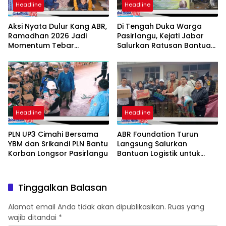
Headline
Headline
Aksi Nyata Dulur Kang ABR,
Di Tengah Duka Warga
Ramadhan 2026 Jadi
Pasirlangu, Kejati Jabar
Momentum Tebar
Salurkan Ratusan Bantuan
Kebaikan
di Posko Pengungsian
Headline
Headline
PLN UP3 Cimahi Bersama
ABR Foundation Turun
YBM dan Srikandi PLN Bantu
Langsung Salurkan
Korban Longsor Pasirlangu
Bantuan Logistik untuk
Korban Longsor di
Pasirlangu
Tinggalkan Balasan
Alamat email Anda tidak akan dipublikasikan.
Ruas yang
wajib ditandai
*