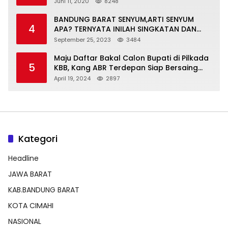
Juni 11, 2020
8248
BANDUNG BARAT SENYUM,ARTI SENYUM
4
APA? TERNYATA INILAH SINGKATAN DAN
MAKNANYA
September 25, 2023
3484
Maju Daftar Bakal Calon Bupati di Pilkada
5
KBB, Kang ABR Terdepan Siap Bersaing
Dengan Balon Lainnya
April 19, 2024
2897
Kategori
Headline
JAWA BARAT
KAB.BANDUNG BARAT
KOTA CIMAHI
NASIONAL