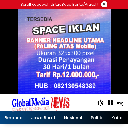
Langsung
×
Scroll Kebawah Untuk Baca Berita/artikel !
ke
konten
Beranda
Jawa Barat
Nasional
Politik
Kabar T