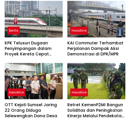
Berita
Headline
KPK Telusuri Dugaan
KAI Commuter Terhambat
Penyimpangan dalam
Perjalanan Dampak Aksi
Proyek Kereta Cepat
Demonstrasi di DPR/MPR
Jakarta–Bandung
Headline
Headline
OTT Kejati Sumsel Jaring
Retret KemenP2MI Bangun
22 Orang Diduga
Soliditas dan Peningkatan
Selewengkan Dana Desa
Kinerja Melalui Pendekatan
Militer