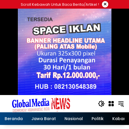
Langsung
×
Scroll Kebawah Untuk Baca Berita/artikel !
ke
konten
Beranda
Jawa Barat
Nasional
Politik
Kabar T