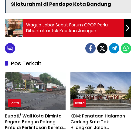
Silaturahmi di Pendopo Kota Bandung
Wagub Jabar Sebut Forum OPOP Perlu
Dibentuk untuk Kuatkan Jaringan
Pos Terkait
Berita
Berita
Bupati/ Wali Kota Diminta
KDM: Penataan Halaman
Segera Bangun Palang
Gedung Sate Tak
Pintu di Perlintasan Kereta
Hilangkan Jalan
Api
Diponegoro