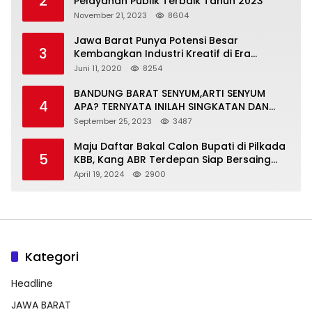
2
Pelayanan Publik Terbaik Tahun 2023
November 21, 2023
8604
Jawa Barat Punya Potensi Besar
3
Kembangkan Industri Kreatif di Era
Normal Baru
Juni 11, 2020
8254
BANDUNG BARAT SENYUM,ARTI SENYUM
4
APA? TERNYATA INILAH SINGKATAN DAN
MAKNANYA
September 25, 2023
3487
Maju Daftar Bakal Calon Bupati di Pilkada
5
KBB, Kang ABR Terdepan Siap Bersaing
Dengan Balon Lainnya
April 19, 2024
2900
Kategori
Headline
JAWA BARAT