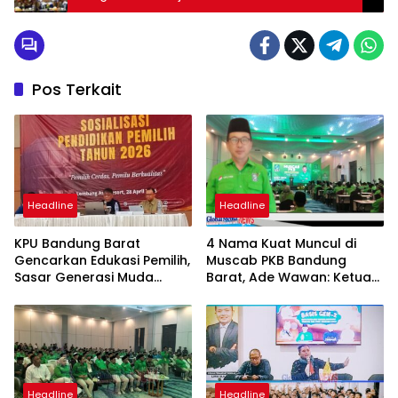
Pos Terkait
Headline
Headline
KPU Bandung Barat
4 Nama Kuat Muncul di
Gencarkan Edukasi Pemilih,
Muscab PKB Bandung
Sasar Generasi Muda
Barat, Ade Wawan: Ketua
Jelang Pemilu 2029
Terpilih Harus Bawa PKB
Lebih Solid dan Dipercaya
Rakyat
Headline
Headline