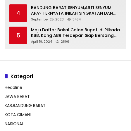
BANDUNG BARAT SENYUM,ARTI SENYUM
4
APA? TERNYATA INILAH SINGKATAN DAN
MAKNANYA
September 25, 2023
3484
Maju Daftar Bakal Calon Bupati di Pilkada
5
KBB, Kang ABR Terdepan Siap Bersaing
Dengan Balon Lainnya
April 19, 2024
2896
Kategori
Headline
JAWA BARAT
KAB.BANDUNG BARAT
KOTA CIMAHI
NASIONAL