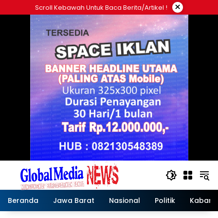
Langsung
×
Scroll Kebawah Untuk Baca Berita/artikel !
ke
konten
Beranda
Jawa Barat
Nasional
Politik
Kabar T