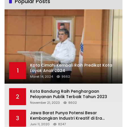
Popular Posts
Kota Cimahi Kembali Raih Predikat Kota
1
Layak Anak 2024
Maret 14, 2024
9662
Kota Bandung Raih Penghargaan
2
Pelayanan Publik Terbaik Tahun 2023
November 21, 2023
8602
Jawa Barat Punya Potensi Besar
3
Kembangkan Industri Kreatif di Era
Normal Baru
Juni 11, 2020
8247