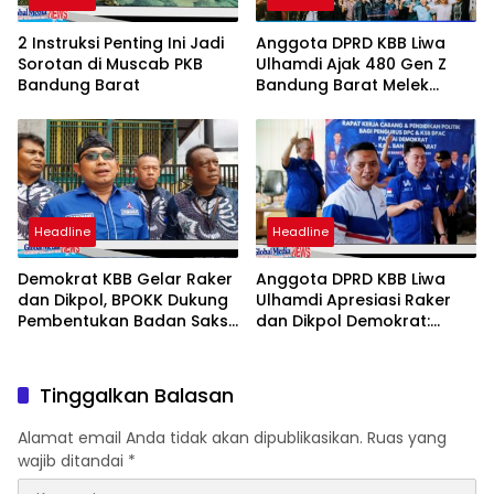
2 Instruksi Penting Ini Jadi
Anggota DPRD KBB Liwa
Sorotan di Muscab PKB
Ulhamdi Ajak 480 Gen Z
Bandung Barat
Bandung Barat Melek
Politik dalam Bukber dan
Sharing Inspiratif
Headline
Headline
Demokrat KBB Gelar Raker
Anggota DPRD KBB Liwa
dan Dikpol, BPOKK Dukung
Ulhamdi Apresiasi Raker
Pembentukan Badan Saksi
dan Dikpol Demokrat:
hingga Tingkat Desa
Langkah Strategis Perkuat
Kaderisasi Menuju Pemilu
2029
Tinggalkan Balasan
Alamat email Anda tidak akan dipublikasikan.
Ruas yang
wajib ditandai
*