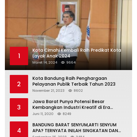
Kota Cimahi Kembali Raih Predikat Kota
1
Layak Anak 2024
Maret 14, 2024
9664
Kota Bandung Raih Penghargaan
2
Pelayanan Publik Terbaik Tahun 2023
November 21, 2023
8602
Jawa Barat Punya Potensi Besar
3
Kembangkan Industri Kreatif di Era
Normal Baru
Juni 11, 2020
8249
BANDUNG BARAT SENYUM,ARTI SENYUM
4
APA? TERNYATA INILAH SINGKATAN DAN
MAKNANYA