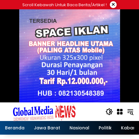
Langsung
×
Scroll Kebawah Untuk Baca Berita/artikel !
ke
konten
Beranda
Jawa Barat
Nasional
Politik
Kabar T