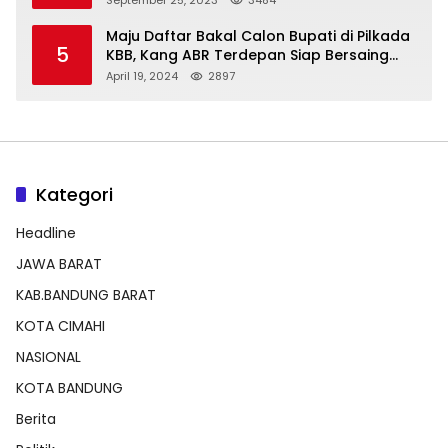
September 25, 2023
3484
Maju Daftar Bakal Calon Bupati di Pilkada
5
KBB, Kang ABR Terdepan Siap Bersaing
Dengan Balon Lainnya
April 19, 2024
2897
Kategori
Headline
JAWA BARAT
KAB.BANDUNG BARAT
KOTA CIMAHI
NASIONAL
KOTA BANDUNG
Berita