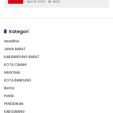
Dengan Balon Lainnya
April 19, 2024
2900
Kategori
Headline
JAWA BARAT
KAB.BANDUNG BARAT
KOTA CIMAHI
NASIONAL
KOTA BANDUNG
Berita
Politik
PENDIDIKAN
KAB.SUBANG