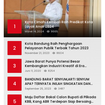
Kota Cimahi Kembali Raih Predikat Kota
1
Layak Anak 2024
Maret 14, 2024
9665
Kota Bandung Raih Penghargaan
2
Pelayanan Publik Terbaik Tahun 2023
November 21, 2023
8604
Jawa Barat Punya Potensi Besar
3
Kembangkan Industri Kreatif di Era
Normal Baru
Juni 11, 2020
8254
BANDUNG BARAT SENYUM,ARTI SENYUM
4
APA? TERNYATA INILAH SINGKATAN DAN
MAKNANYA
September 25, 2023
3487
Maju Daftar Bakal Calon Bupati di Pilkada
5
KBB, Kang ABR Terdepan Siap Bersaing