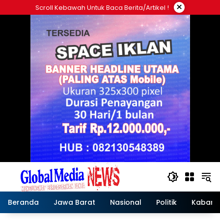
Langsung
×
Scroll Kebawah Untuk Baca Berita/artikel !
ke
konten
Beranda
Jawa Barat
Nasional
Politik
Kabar T