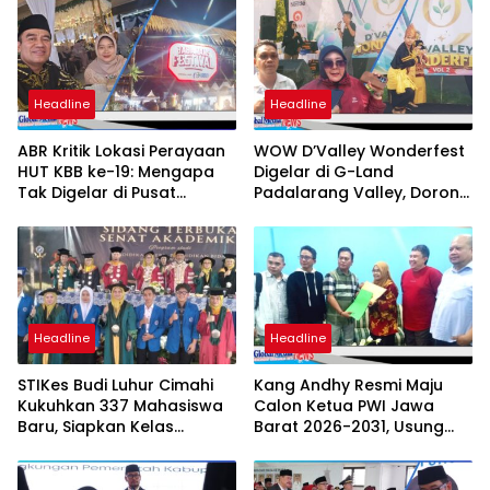
Headline
Headline
ABR Kritik Lokasi Perayaan
WOW D’Valley Wonderfest
HUT KBB ke-19: Mengapa
Digelar di G-Land
Tak Digelar di Pusat
Padalarang Valley, Dorong
Pemerintahan?
Promosi Hunian dan UMKM
Lokal
Headline
Headline
STIKes Budi Luhur Cimahi
Kang Andhy Resmi Maju
Kukuhkan 337 Mahasiswa
Calon Ketua PWI Jawa
Baru, Siapkan Kelas
Barat 2026-2031, Usung
Internasional hingga
Kesejahteraan Wartawan
Student Exchange ke
Filipina