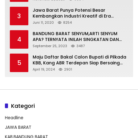
Jawa Barat Punya Potensi Besar
3
Kembangkan Industri Kreatif di Era
Normal Baru
Juni 11, 2020
8254
BANDUNG BARAT SENYUM,ARTI SENYUM
4
APA? TERNYATA INILAH SINGKATAN DAN
MAKNANYA
September 25, 2023
3487
Maju Daftar Bakal Calon Bupati di Pilkada
5
KBB, Kang ABR Terdepan Siap Bersaing
Dengan Balon Lainnya
April 19, 2024
2901
Kategori
Headline
JAWA BARAT
KAB.BANDUNG BARAT