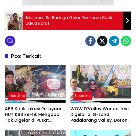
Museum Sri Baduga Gelar Pameran Batik
Jawa Barat
Pos Terkait
Headline
Headline
ABR Kritik Lokasi Perayaan
WOW D’Valley Wonderfest
HUT KBB ke-19: Mengapa
Digelar di G-Land
Tak Digelar di Pusat
Padalarang Valley, Dorong
Pemerintahan?
Promosi Hunian dan UMKM
Lokal