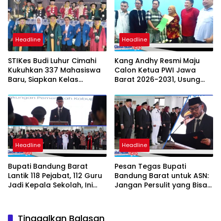
Headline
Headline
STIKes Budi Luhur Cimahi
Kang Andhy Resmi Maju
Kukuhkan 337 Mahasiswa
Calon Ketua PWI Jawa
Baru, Siapkan Kelas
Barat 2026-2031, Usung
Internasional hingga
Kesejahteraan Wartawan
Student Exchange ke
Filipina
Headline
Headline
Bupati Bandung Barat
Pesan Tegas Bupati
Lantik 118 Pejabat, 112 Guru
Bandung Barat untuk ASN:
Jadi Kepala Sekolah, Ini
Jangan Persulit yang Bisa
Daftar Nama dan Jabatan
Dipermudah
Barunya
Tinggalkan Balasan