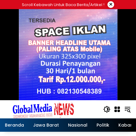
Langsung
×
Scroll Kebawah Untuk Baca Berita/artikel !
ke
konten
Beranda
Jawa Barat
Nasional
Politik
Kabar T