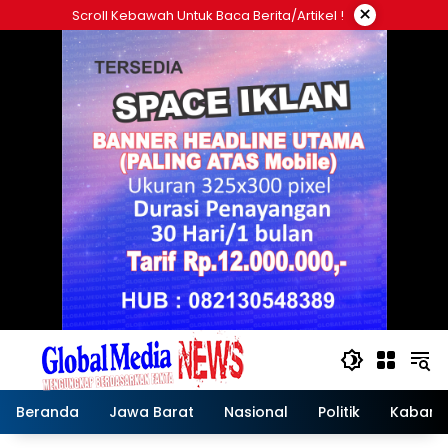
Langsung
×
Scroll Kebawah Untuk Baca Berita/artikel !
ke
konten
Beranda
Jawa Barat
Nasional
Politik
Kabar T