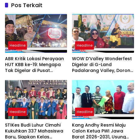
Pos Terkait
Headline
Headline
ABR Kritik Lokasi Perayaan
WOW D’Valley Wonderfest
HUT KBB ke-19: Mengapa
Digelar di G-Land
Tak Digelar di Pusat
Padalarang Valley, Dorong
Pemerintahan?
Promosi Hunian dan UMKM
Lokal
Headline
Headline
STIKes Budi Luhur Cimahi
Kang Andhy Resmi Maju
Kukuhkan 337 Mahasiswa
Calon Ketua PWI Jawa
Baru, Siapkan Kelas
Barat 2026-2031, Usung