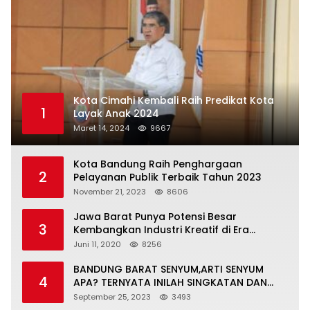
Kota Cimahi Kembali Raih Predikat Kota
1
Layak Anak 2024
Maret 14, 2024
9667
Kota Bandung Raih Penghargaan
2
Pelayanan Publik Terbaik Tahun 2023
November 21, 2023
8606
Jawa Barat Punya Potensi Besar
3
Kembangkan Industri Kreatif di Era
Normal Baru
Juni 11, 2020
8256
BANDUNG BARAT SENYUM,ARTI SENYUM
4
APA? TERNYATA INILAH SINGKATAN DAN
MAKNANYA
September 25, 2023
3493