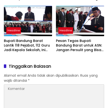
Internasional hingga
Kesejahteraan Wartawan
Student Exchange ke
Filipina
Headline
Headline
Bupati Bandung Barat
Pesan Tegas Bupati
Lantik 118 Pejabat, 112 Guru
Bandung Barat untuk ASN:
Jadi Kepala Sekolah, Ini
Jangan Persulit yang Bisa
Daftar Nama dan Jabatan
Dipermudah
Barunya
Tinggalkan Balasan
Alamat email Anda tidak akan dipublikasikan.
Ruas yang
wajib ditandai
*