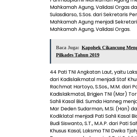
Mahkamah Agung, Validasi Orgas da
Sulasdiarso, S.Sos. dari Sekretaris P
Mahkamah Agung menjadi Sekretaris
Mahkamah Agung, Validasi Orgas.
Baca Juga:
Kapolsek Cikancung Meng
Pilkades Tahun 2019
44 Pati TNI Angkatan Laut, yaitu Laks
dari Kadislaikmatal menjadi Staf Khus
Rachmat Hartoyo, S.Sos., M.M. dari P
Kadislaikmatal, Brigjen TNI (Mar) Tory
Sahli Kasal Bid. Sumda Hanneg menjad
Mar Deden Sudarman, M.Si. (Han) d
Kodiklatal menjadi Pati Sahli Kasal 
Budi Siswanto, S.T., M.A.P. dari Pati Sa
Khusus Kasal, Laksma TNI Dwika Tjahj