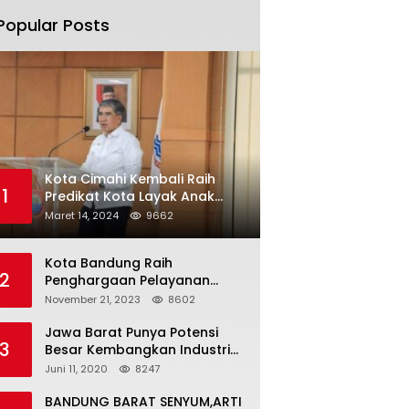
Popular Posts
Kota Cimahi Kembali Raih
1
Predikat Kota Layak Anak
2024
Maret 14, 2024
9662
Kota Bandung Raih
2
Penghargaan Pelayanan
Publik Terbaik Tahun 2023
November 21, 2023
8602
Jawa Barat Punya Potensi
3
Besar Kembangkan Industri
Kreatif di Era Normal Baru
Juni 11, 2020
8247
BANDUNG BARAT SENYUM,ARTI