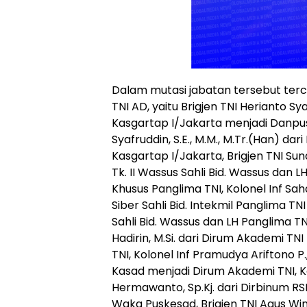
Dalam mutasi jabatan tersebut tercat
TNI AD, yaitu Brigjen TNI Herianto Syahp
Kasgartap I/Jakarta menjadi Danpusd
Syafruddin, S.E., M.M., M.Tr.(Han) da
Kasgartap I/Jakarta, Brigjen TNI Sunart
Tk. II Wassus Sahli Bid. Wassus dan 
Khusus Panglima TNI, Kolonel Inf Sa
Siber Sahli Bid. Intekmil Panglima TNI
Sahli Bid. Wassus dan LH Panglima TNI
Hadirin, M.Si. dari Dirum Akademi TN
TNI, Kolonel Inf Pramudya Ariftono P.,
Kasad menjadi Dirum Akademi TNI, K
Hermawanto, Sp.Kj. dari Dirbinum R
Waka Puskesad, Brigjen TNI Agus Winarn