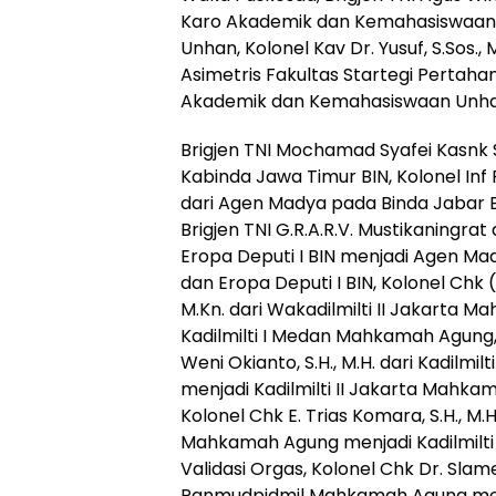
Karo Akademik dan Kemahasiswaan
Unhan, Kolonel Kav Dr. Yusuf, S.Sos.,
Asimetris Fakultas Startegi Pertah
Akademik dan Kemahasiswaan Unha
Brigjen TNI Mochamad Syafei Kasnk S
Kabinda Jawa Timur BIN, Kolonel Inf 
dari Agen Madya pada Binda Jabar B
Brigjen TNI G.R.A.R.V. Mustikaningrat
Eropa Deputi I BIN menjadi Agen Ma
dan Eropa Deputi I BIN, Kolonel Chk (
M.Kn. dari Wakadilmilti II Jakarta 
Kadilmilti I Medan Mahkamah Agung, 
Weni Okianto, S.H., M.H. dari Kadilm
menjadi Kadilmilti II Jakarta Mahkam
Kolonel Chk E. Trias Komara, S.H., M.H
Mahkamah Agung menjadi Kadilmilti
Validasi Orgas, Kolonel Chk Dr. Slamet
Panmudpidmil Mahkamah Agung men