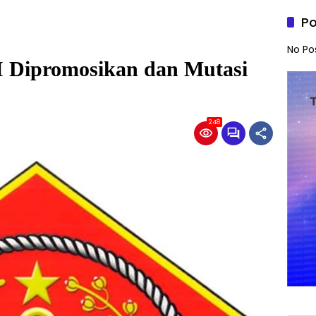
Po
No Po
I Dipromosikan dan Mutasi
248