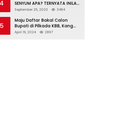
4
SENYUM APA? TERNYATA INILAH
SINGKATAN DAN MAKNANYA
September 25, 2023
3484
Maju Daftar Bakal Calon
5
Bupati di Pilkada KBB, Kang
ABR Terdepan Siap Bersaing
April 19, 2024
2897
Dengan Balon Lainnya