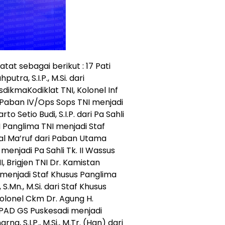
at sebagai berikut : 17 Pati
utra, S.I.P., M.Si. dari
ikmaKodiklat TNI, Kolonel Inf
ri Paban IV/Ops Sops TNI menjadi
o Setio Budi, S.I.P. dari Pa Sahli
LH Panglima TNI menjadi Staf
hal Ma’ruf dari Paban Utama
 menjadi Pa Sahli Tk. II Wassus
, Brigjen TNI Dr. Kamistan
I menjadi Staf Khusus Panglima
 S.Mn., M.Si. dari Staf Khusus
olonel Ckm Dr. Agung H.
SPAD GS Puskesadi menjadi
a, S.I.P., M.Si., M.Tr. (Han) dari