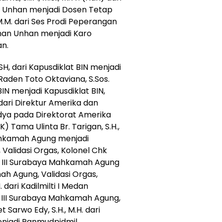
 Unhan menjadi Dosen Tetap
 M.M. dari Ses Prodi Peperangan
anan Unhan menjadi Karo
n.
H, dari Kapusdiklat BIN menjadi
Raden Toto Oktaviana, S.Sos.
IN menjadi Kapusdiklat BIN,
 dari Direktur Amerika dan
dya pada Direktorat Amerika
K) Tama Ulinta Br. Tarigan, S.H.,
Mahkamah Agung menjadi
Validasi Orgas, Kolonel Chk
ilti III Surabaya Mahkamah Agung
ah Agung, Validasi Orgas,
. dari Kadilmilti I Medan
 III Surabaya Mahkamah Agung,
 Sarwo Edy, S.H., M.H. dari
jadi Panmudpidmil