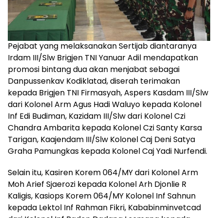
Pejabat yang melaksanakan Sertijab diantaranya
Irdam III/Slw Brigjen TNI Yanuar Adil mendapatkan
promosi bintang dua akan menjabat sebagai
Danpussenkav Kodiklatad, diserah terimakan
kepada Brigjen TNI Firmasyah, Aspers Kasdam III/Slw
dari Kolonel Arm Agus Hadi Waluyo kepada Kolonel
Inf Edi Budiman, Kazidam III/Slw dari Kolonel Czi
Chandra Ambarita kepada Kolonel Czi Santy Karsa
Tarigan, Kaajendam III/Slw Kolonel Caj Deni Satya
Graha Pamungkas kepada Kolonel Caj Yadi Nurfendi.
Selain itu, Kasiren Korem 064/MY dari Kolonel Arm
Moh Arief Sjaerozi kepada Kolonel Arh Djonlie R
Kaligis, Kasiops Korem 064/MY Kolonel Inf Sahnun
kepada Lektol Inf Rahman Fikri, Kababinminvetcad