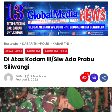
Beranda
KABAR TNI-POLRI
KABAR TNI
JAWA BARAT
KABAR TNI
KABAR TNI-POLRI
Di Atas Kodam III/Slw Ada Prabu
Siliwangi
432
GMN
2 Min Baca
Februari 8, 2022