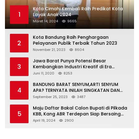
Kota Cimahi Kembali Raih Predikat Kota
1
Layak Anak 2024
Maret 14, 2024
9665
Kota Bandung Raih Penghargaan
2
Pelayanan Publik Terbaik Tahun 2023
November 21, 2023
8604
Jawa Barat Punya Potensi Besar
3
Kembangkan Industri Kreatif di Era
Normal Baru
Juni 11, 2020
8253
BANDUNG BARAT SENYUM,ARTI SENYUM
4
APA? TERNYATA INILAH SINGKATAN DAN
MAKNANYA
September 25, 2023
3487
Maju Daftar Bakal Calon Bupati di Pilkada
5
KBB, Kang ABR Terdepan Siap Bersaing
Dengan Balon Lainnya
April 19, 2024
2900