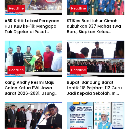
Headline
Headline
ABR Kritik Lokasi Perayaan
STIKes Budi Luhur Cimahi
HUT KBB ke-19: Mengapa
Kukuhkan 337 Mahasiswa
Tak Digelar di Pusat
Baru, Siapkan Kelas
Pemerintahan?
Internasional hingga
Student Exchange ke
Filipina
Headline
Headline
Kang Andhy Resmi Maju
Bupati Bandung Barat
Calon Ketua PWI Jawa
Lantik 118 Pejabat, 112 Guru
Barat 2026-2031, Usung
Jadi Kepala Sekolah, Ini
Kesejahteraan Wartawan
Daftar Nama dan Jabatan
Barunya