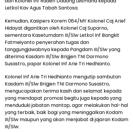
dari Kolonel Inf Raden Dadang Lesmana kepada
Letkol Kav Agus Tabah Santosa.
Kemudian, Kasipers Korem 064/MY Kolonel Caj Arief
Hidayat digantikan oleh Kolonel Caj Suparno,
sementara Kasetumdam III/Slw Letkol Inf Bangkit
Fatmeiyanto penyerahan tugas dan
tanggungjawabnya kepada Pangdam III/Slw yang
diterima Kasdam III/Slw Brigjen TNI Darmono
Susastro, papar Kolonel Inf Arie Tri Hedhianto.
Kolonel Inf Arie Tri Hedhianto mengutip sambutan
Kasdam III/Slw Brigjen TNI Darmono Susastro,
mengucapakan terima kasih dan selamat kepada
yang mendapat promosi begitu juga kepada yang
menduduki jabatan mantap, agar melakukan hal-hal
yang terbaik, baik bagi yang meninggalkan Kodam
III/Slw maupun yang akan menjabat di jajaran Kodam
III/Slw.