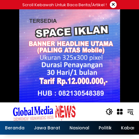
Langsung
×
Scroll Kebawah Untuk Baca Berita/artikel !
ke
konten
Beranda
Jawa Barat
Nasional
Politik
Kabar T