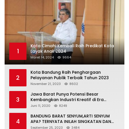
Kota Cimahi Kembali Raih Predikat Kota
1
Layak Anak 2024
Maret 14, 2024
9664
Kota Bandung Raih Penghargaan
2
Pelayanan Publik Terbaik Tahun 2023
November 21, 2023
8602
Jawa Barat Punya Potensi Besar
3
Kembangkan Industri Kreatif di Era
Normal Baru
Juni 11, 2020
8249
BANDUNG BARAT SENYUM,ARTI SENYUM
4
APA? TERNYATA INILAH SINGKATAN DAN
MAKNANYA
September 25, 2023
3484