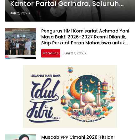
Kantor Partai Gerindra, Seluruh
Dokumen Dinyatakan Lengkap
Juli 2, 2026
Pengurus HMI Komisariat Achmad Yani
Masa Bakti 2026–2027 Resmi Dilantik,
Siap Perkuat Peran Mahasiswa untuk
Kota Cimahi
Headline
Juni 27, 2026
Muscab PPP Cimahi 2026: Fitriani