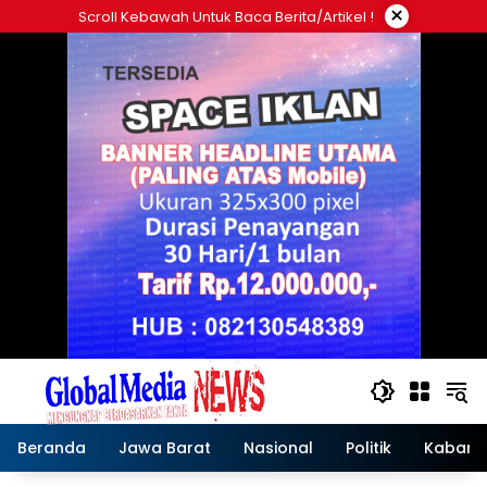
Langsung
×
Scroll Kebawah Untuk Baca Berita/artikel !
ke
konten
Beranda
Jawa Barat
Nasional
Politik
Kabar T