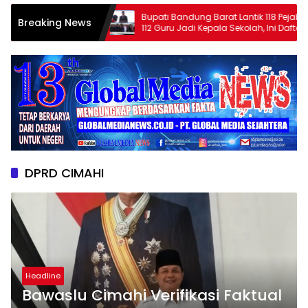
 Ketua PWI
Bupati Bandung Barat Lantik 118 Pejabat,
Breaking News
112 Guru Jadi Kepala Sekolah, Ini Daftar
Nama dan Jabatan Barunya
DPRD CIMAHI
Headline
Bawaslu Cimahi Verifikasi Faktual