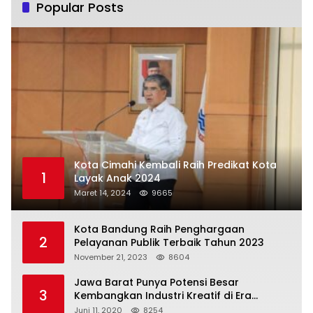
Popular Posts
Kota Cimahi Kembali Raih Predikat Kota
1
Layak Anak 2024
Maret 14, 2024
9665
Kota Bandung Raih Penghargaan
2
Pelayanan Publik Terbaik Tahun 2023
November 21, 2023
8604
Jawa Barat Punya Potensi Besar
3
Kembangkan Industri Kreatif di Era
Normal Baru
Juni 11, 2020
8254