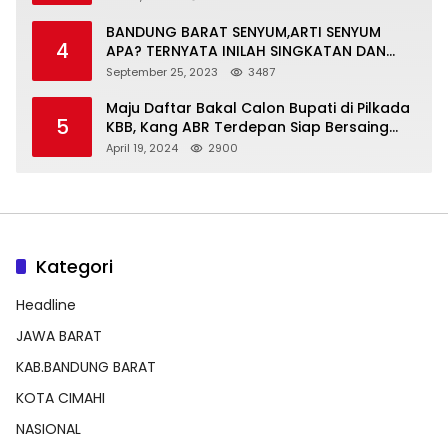
BANDUNG BARAT SENYUM,ARTI SENYUM
4
APA? TERNYATA INILAH SINGKATAN DAN
MAKNANYA
September 25, 2023
3487
Maju Daftar Bakal Calon Bupati di Pilkada
5
KBB, Kang ABR Terdepan Siap Bersaing
Dengan Balon Lainnya
April 19, 2024
2900
Kategori
Headline
JAWA BARAT
KAB.BANDUNG BARAT
KOTA CIMAHI
NASIONAL