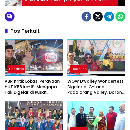
Ciptakan Generasi Sehat dan Cerdas
Pos Terkait
Headline
Headline
ABR Kritik Lokasi Perayaan
WOW D’Valley Wonderfest
HUT KBB ke-19: Mengapa
Digelar di G-Land
Tak Digelar di Pusat
Padalarang Valley, Dorong
Pemerintahan?
Promosi Hunian dan UMKM
Lokal