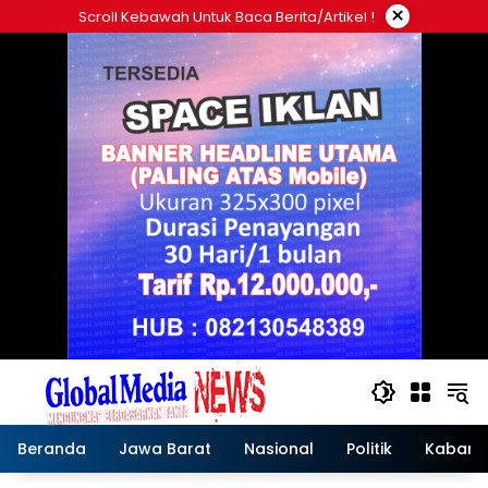
Langsung
×
Scroll Kebawah Untuk Baca Berita/artikel !
ke
konten
Beranda
Jawa Barat
Nasional
Politik
Kabar T