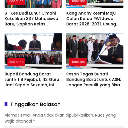
Headline
Headline
STIKes Budi Luhur Cimahi
Kang Andhy Resmi Maju
Kukuhkan 337 Mahasiswa
Calon Ketua PWI Jawa
Baru, Siapkan Kelas
Barat 2026-2031, Usung
Internasional hingga
Kesejahteraan Wartawan
Student Exchange ke
Filipina
Headline
Headline
Bupati Bandung Barat
Pesan Tegas Bupati
Lantik 118 Pejabat, 112 Guru
Bandung Barat untuk ASN:
Jadi Kepala Sekolah, Ini
Jangan Persulit yang Bisa
Daftar Nama dan Jabatan
Dipermudah
Barunya
Tinggalkan Balasan
Alamat email Anda tidak akan dipublikasikan.
Ruas yang
wajib ditandai
*