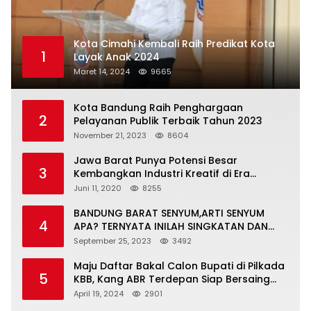
Kota Cimahi Kembali Raih Predikat Kota
1
Layak Anak 2024
Maret 14, 2024
9665
Kota Bandung Raih Penghargaan
2
Pelayanan Publik Terbaik Tahun 2023
November 21, 2023
8604
Jawa Barat Punya Potensi Besar
3
Kembangkan Industri Kreatif di Era
Normal Baru
Juni 11, 2020
8255
BANDUNG BARAT SENYUM,ARTI SENYUM
4
APA? TERNYATA INILAH SINGKATAN DAN
MAKNANYA
September 25, 2023
3492
Maju Daftar Bakal Calon Bupati di Pilkada
5
KBB, Kang ABR Terdepan Siap Bersaing
Dengan Balon Lainnya
April 19, 2024
2901