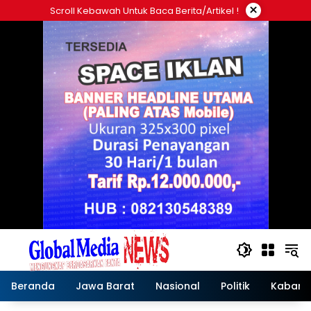
Langsung
×
Scroll Kebawah Untuk Baca Berita/artikel !
ke
konten
Beranda
Jawa Barat
Nasional
Politik
Kabar T