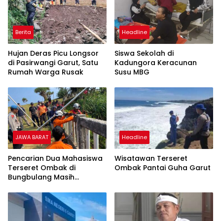
Berita
Headline
Hujan Deras Picu Longsor
Siswa Sekolah di
di Pasirwangi Garut, Satu
Kadungora Keracunan
Rumah Warga Rusak
Susu MBG
JAWA BARAT
Headline
Pencarian Dua Mahasiswa
Wisatawan Terseret
Terseret Ombak di
Ombak Pantai Guha Garut
Bungbulang Masih
Berlanjut